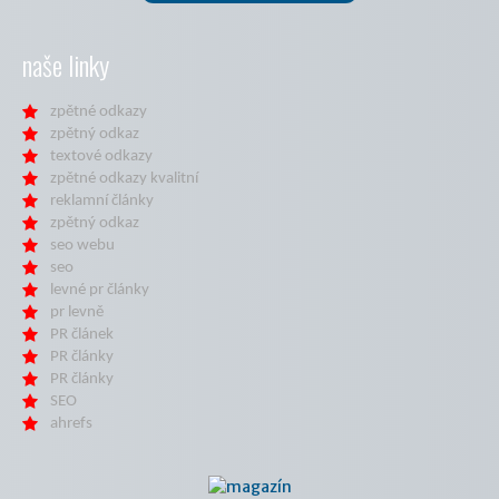
naše linky
zpětné odkazy
zpětný odkaz
textové odkazy
zpětné odkazy kvalitní
reklamní články
zpětný odkaz
seo webu
seo
levné pr články
pr levně
PR článek
PR články
PR články
SEO
ahrefs