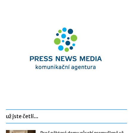
už jste četli...
Proč některé domy působí promyšleně už