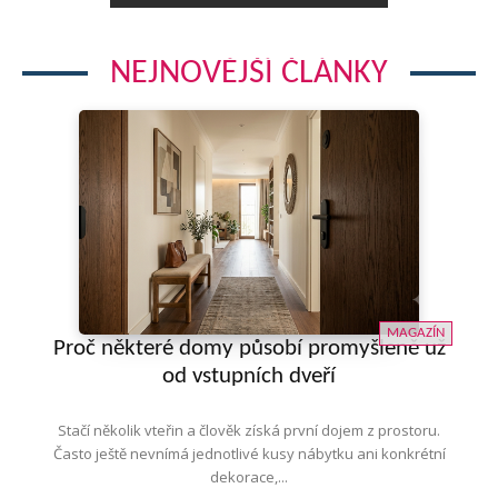
NEJNOVĚJŠÍ ČLÁNKY
MAGAZÍN
Proč některé domy působí promyšleně už
od vstupních dveří
Stačí několik vteřin a člověk získá první dojem z prostoru.
Často ještě nevnímá jednotlivé kusy nábytku ani konkrétní
dekorace,...