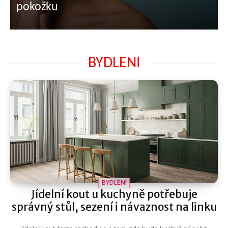
pokožku
BYDLENÍ
BYDLENÍ
Jídelní kout u kuchyně potřebuje
správný stůl, sezení i návaznost na linku