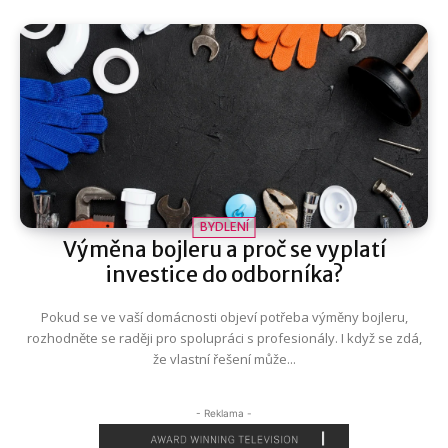
BYDLENÍ
Výměna bojleru a proč se vyplatí
investice do odborníka?
Pokud se ve vaší domácnosti objeví potřeba výměny bojleru,
rozhodněte se raději pro spolupráci s profesionály. I když se zdá,
že vlastní řešení může...
- Reklama -