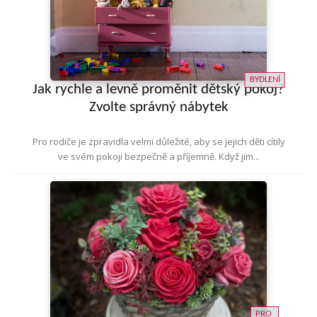
BYDLENÍ
Jak rychle a levně proměnit dětský pokoj?
Zvolte správný nábytek
Pro rodiče je zpravidla velmi důležité, aby se jejich děti cítily
ve svém pokoji bezpečně a příjemně. Když jim...
PRO