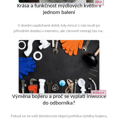
ŽENY
Krása a funkčnost mýdlových květin v
jednom balení
V dnešní uspěchané době, kdy mnozí z nás touží po
přírodním doteku v interiéru, ale zároveň nemají čas na...
BYDLENÍ
Výměna bojleru a proč se vyplatí investice
do odborníka?
Pokud se ve vaší domácnosti objeví potřeba výměny bojleru,