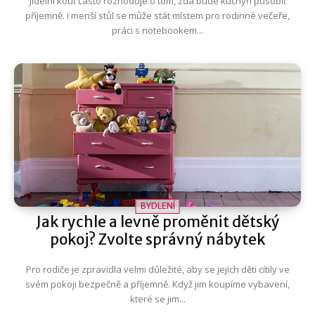
Jídelní kout často rozhoduje o tom, zda bude kuchyň působit
příjemně. I menší stůl se může stát místem pro rodinné večeře,
práci s notebookem...
BYDLENÍ
Jak rychle a levně proměnit dětský
pokoj? Zvolte správný nábytek
Pro rodiče je zpravidla velmi důležité, aby se jejich děti cítily ve
svém pokoji bezpečně a příjemně. Když jim koupíme vybavení,
které se jim...