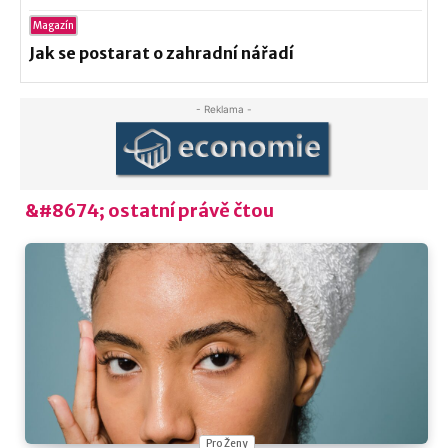
Magazín
Jak se postarat o zahradní nářadí
- Reklama -
&#8674; ostatní právě čtou
Pro Ženy