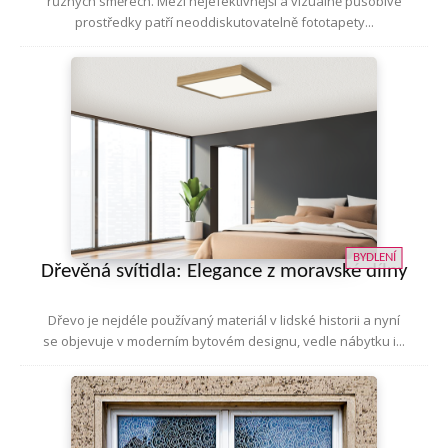
různých směrech. Mezi nejefektivnější a vizuálně působivé
prostředky patří neoddiskutovatelně fototapety...
BYDLENÍ
Dřevěná svítidla: Elegance z moravské dílny
Dřevo je nejdéle používaný materiál v lidské historii a nyní
se objevuje v moderním bytovém designu, vedle nábytku i...