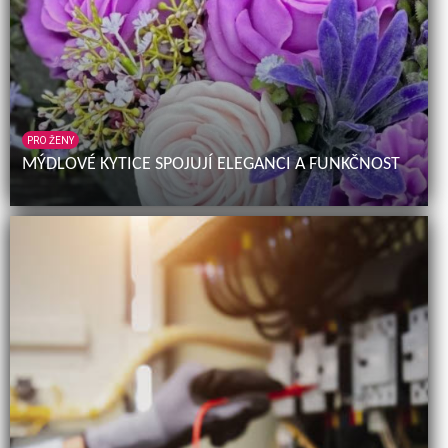
PRO ŽENY
MÝDLOVÉ KYTICE SPOJUJÍ ELEGANCI A FUNKČNOST