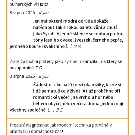
bulharských vín
3 srpna 2026
-
if you
Jen málokterá modrá odrůda dokáže
nabídnout tak širokou paletu vůní a chutí
jako Syrah. V jedné sklence se mohou potkat
tóny lesního ovoce, švestek, černého pepře,
jemného kouře i kvalitního
[...]
Zlaté zásnubní prsteny jako symbol okamžiku, na který se
nezapomíná
3 srpna 2026
-
if you
Žádost o ruku patří mezi okamžiky, které si
lidé pamatují celý život. Ať už proběhne při
romantické večeři, na vrcholu hor nebo
během obyčejného večera doma, jedno mají
všechny společné.
[...]
Precizní diagnostika: Jak moderní technika pomáhá v
průmyslu i domácnosti