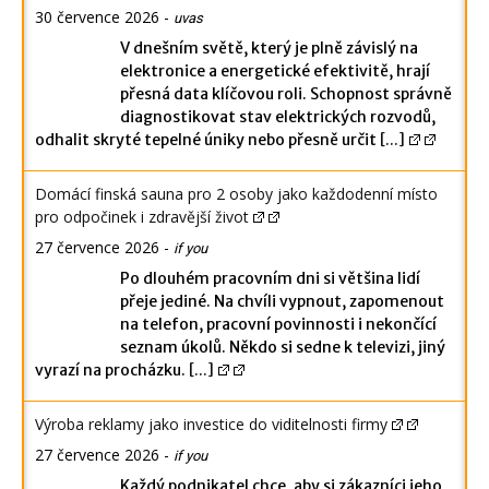
30 července 2026
-
uvas
V dnešním světě, který je plně závislý na
elektronice a energetické efektivitě, hrají
přesná data klíčovou roli. Schopnost správně
diagnostikovat stav elektrických rozvodů,
odhalit skryté tepelné úniky nebo přesně určit
[...]
Domácí finská sauna pro 2 osoby jako každodenní místo
pro odpočinek i zdravější život
27 července 2026
-
if you
Po dlouhém pracovním dni si většina lidí
přeje jediné. Na chvíli vypnout, zapomenout
na telefon, pracovní povinnosti i nekončící
seznam úkolů. Někdo si sedne k televizi, jiný
vyrazí na procházku.
[...]
Výroba reklamy jako investice do viditelnosti firmy
27 července 2026
-
if you
Každý podnikatel chce, aby si zákazníci jeho