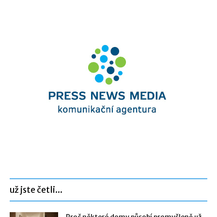
už jste četli...
Proč některé domy působí promyšleně už