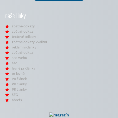
naše linky
zpětné odkazy
zpětný odkaz
textové odkazy
zpětné odkazy kvalitní
reklamní články
zpětný odkaz
seo webu
seo
levné pr články
pr levně
PR článek
PR články
PR články
SEO
ahrefs