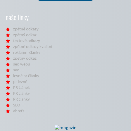
naše linky
zpětné odkazy
zpětný odkaz
textové odkazy
zpětné odkazy kvalitní
reklamní články
zpětný odkaz
seo webu
seo
levné pr články
pr levně
PR článek
PR články
PR články
SEO
ahrefs