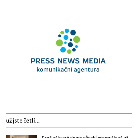
už jste četli...
Proč některé domy působí promyšleně už