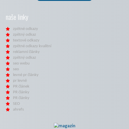
naše linky
zpětné odkazy
zpětný odkaz
textové odkazy
zpětné odkazy kvalitní
reklamní články
zpětný odkaz
seo webu
seo
levné pr články
pr levně
PR článek
PR články
PR články
SEO
ahrefs