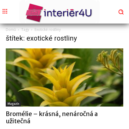
Domů
Tagy
Exotické rostliny
štítek: exotické rostliny
Magazín
Bromélie – krásná, nenáročná a
užitečná