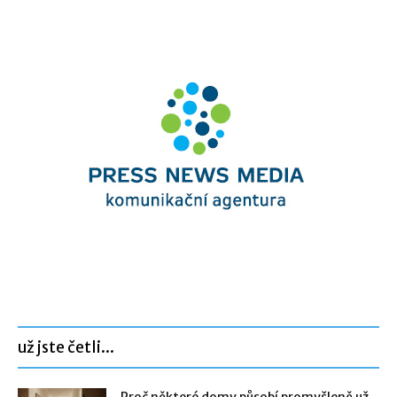
už jste četli...
Proč některé domy působí promyšleně už