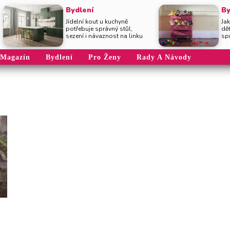
Bydlení
By
Jídelní kout u kuchyně
Jak
potřebuje správný stůl,
dě
sezení i návaznost na linku
sp
Magazín
Bydlení
Pro Ženy
Rady A Návody