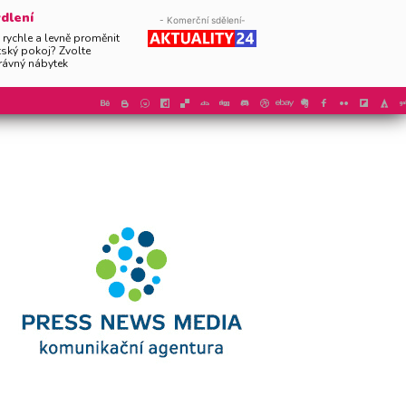
dlení
- Komerční sdělení-
 rychle a levně proměnit
tský pokoj? Zvolte
rávný nábytek