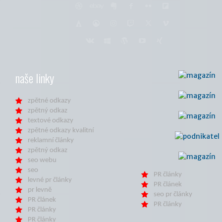
naše linky
zpětné odkazy
zpětný odkaz
textové odkazy
zpětné odkazy kvalitní
reklamní články
zpětný odkaz
seo webu
seo
PR články
levné pr články
PR článek
pr levně
seo pr články
PR článek
PR články
PR články
PR články