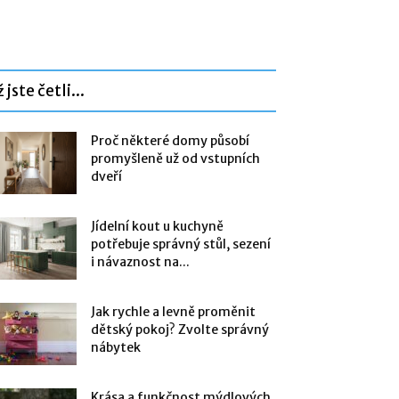
 jste četli...
Proč některé domy působí
promyšleně už od vstupních
dveří
Jídelní kout u kuchyně
potřebuje správný stůl, sezení
i návaznost na...
Jak rychle a levně proměnit
dětský pokoj? Zvolte správný
nábytek
Krása a funkčnost mýdlových