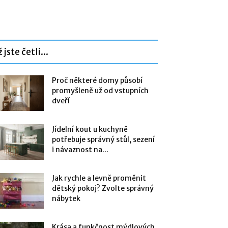
 jste četli...
Proč některé domy působí
promyšleně už od vstupních
dveří
Jídelní kout u kuchyně
potřebuje správný stůl, sezení
i návaznost na...
Jak rychle a levně proměnit
dětský pokoj? Zvolte správný
nábytek
Krása a funkčnost mýdlových