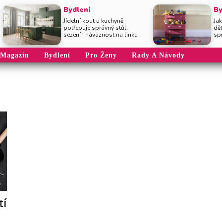
Bydlení
By
Jídelní kout u kuchyně
Jak
potřebuje správný stůl,
dě
sezení i návaznost na linku
sp
Magazín
Bydlení
Pro Ženy
Rady A Návody
tí