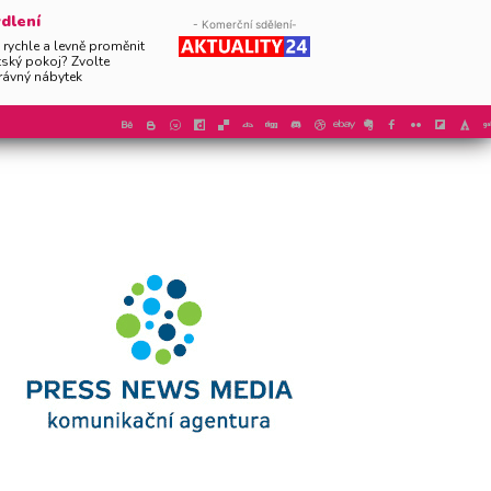
dlení
- Komerční sdělení-
 rychle a levně proměnit
tský pokoj? Zvolte
rávný nábytek