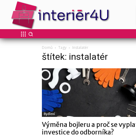
Domů
Tagy
Instalatér
štítek: instalatér
Bydlení
Výměna bojleru a proč se vypla
investice do odborníka?