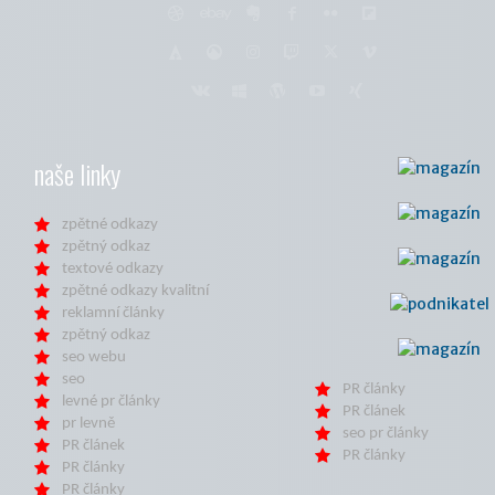
naše linky
zpětné odkazy
zpětný odkaz
textové odkazy
zpětné odkazy kvalitní
reklamní články
zpětný odkaz
seo webu
seo
PR články
levné pr články
PR článek
pr levně
seo pr články
PR článek
PR články
PR články
PR články