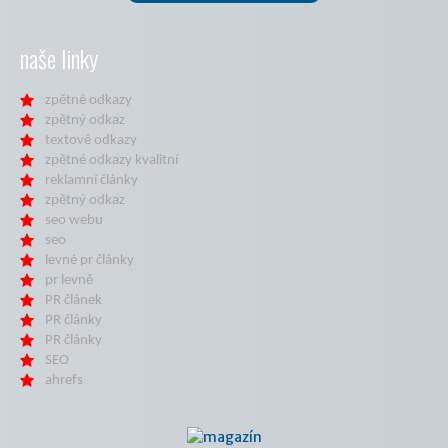
naše linky
zpětné odkazy
zpětný odkaz
textové odkazy
zpětné odkazy kvalitní
reklamní články
zpětný odkaz
seo webu
seo
levné pr články
pr levně
PR článek
PR články
PR články
SEO
ahrefs