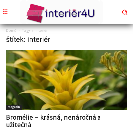
Domů
Tagy
Interiér
štítek: interiér
Magazín
Bromélie – krásná, nenáročná a
užitečná