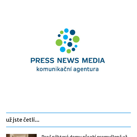
už jste četli...
Proč některé domy působí promyšleně už