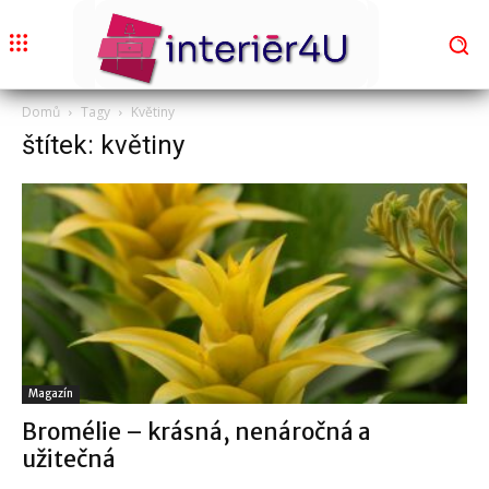
Domů
Tagy
Květiny
štítek: květiny
Magazín
Bromélie – krásná, nenáročná a
užitečná