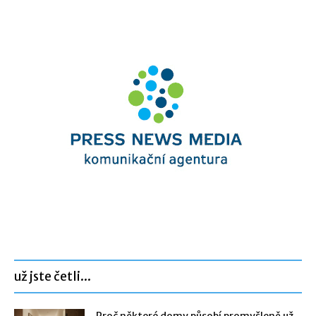
už jste četli...
Proč některé domy působí promyšleně už