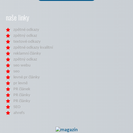
naše linky
zpětné odkazy
zpětný odkaz
textové odkazy
zpětné odkazy kvalitní
reklamní články
zpětný odkaz
seo webu
seo
levné pr články
pr levně
PR článek
PR články
PR články
SEO
ahrefs