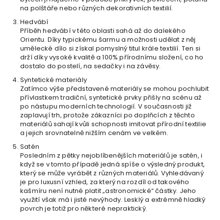
na polštáře nebo různých dekorativních textilií.
Hedvábí
Příběh hedvábí v této oblasti sahá až do dalekého
Orientu. Díky typickému šarmu a možnosti udělat z něj
umělecké dílo si získal pomyslný titul krále textilií. Ten si
drží díky vysoké kvalitě a 100% přírodnímu složení, co ho
dostalo do postelí, na sedačky i na závěsy.
Syntetické materiály
Zatímco výše představené materiály se mohou pochlubit
přívlastkem tradiční, syntetické prvky přišly na scénu až
po nástupu moderních technologií. V současnosti již
zaplavují trh, protože zákazníci po doplňcích z těchto
materiálů sahají kvůli schopnosti imitovat přírodní textilie
a jejich srovnatelně nižším cenám ve velkém.
Satén
Posledním z pětky nejoblíbenějších materiálů je satén, i
když se v tomto případě jedná spíše o výsledný produkt,
který se může vyrábět z různých materiálů. Vyhledávaný
je pro luxusní vzhled, za který na rozdíl od takového
kašmíru není nutné platit „astronomické“ částky. Jeho
využití však má i jisté nevýhody. Lesklý a extrémně hladký
povrch je totiž pro některé nepraktický.