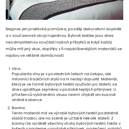
Nejprve jen praktická pomůcka, později dekorativní doplněk
a v současnosti obojí najednou. Bytové textilie jsou dnes
neodmyslitelnou součástí našich příbytků ai když každý
může mít jiný vkus, doplňky z 5 nejoblíbenějších materiálů se
najdou ve většině domácností.
Vlna
Popularita vlny je v posledních letech na ústupu, ale
milovníci tradičních stylů na ni nedají dopustit. Materiál,
který je ve formě bytových textilií využíván po staletí, se
dnes uplatňuje zejména v podobě teplých přikrývek. U
přívrženců vybíraného vkusu nesmí chybět ani kusové
vlněné koberce.
Bavlna
Tento materiál má ve výrobě bytových textilií podstatně
slabší tradici, ale na scéně je už také několik staletí. Z
bavlny lze vyrábět všechny druhy bytových textilií, takže v
bytech ji najdeme v podobě přikrývek, povlečení, potahů