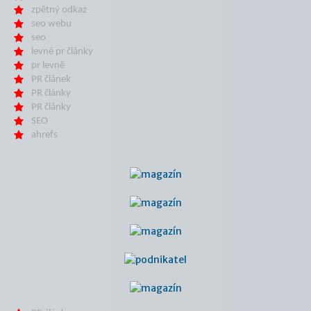
zpětný odkaz
seo webu
seo
levné pr články
pr levně
PR článek
PR články
PR články
SEO
ahrefs