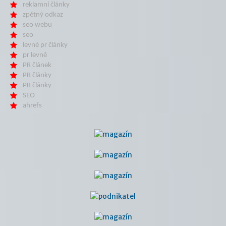
reklamní články
zpětný odkaz
seo webu
seo
levné pr články
pr levně
PR článek
PR články
PR články
SEO
ahrefs