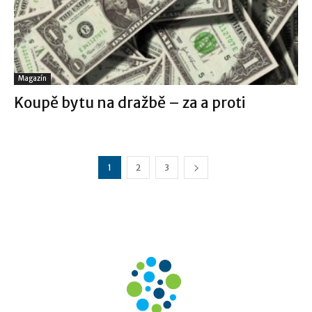
Magazín
Koupě bytu na dražbě – za a proti
1
2
3