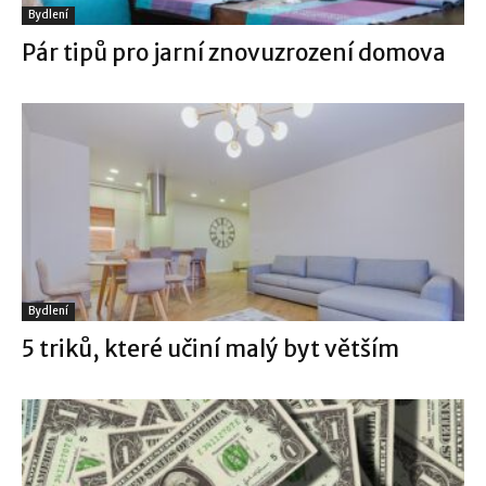
Bydlení
Pár tipů pro jarní znovuzrození domova
Bydlení
5 triků, které učiní malý byt větším