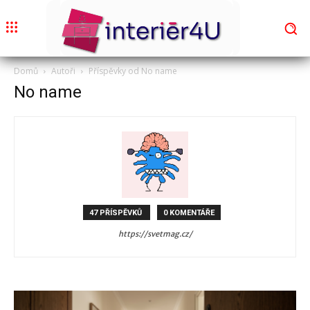
Domů
Autoři
Příspěvky od No name
No name
47 PŘÍSPĚVKŮ
0 KOMENTÁŘE
https://svetmag.cz/