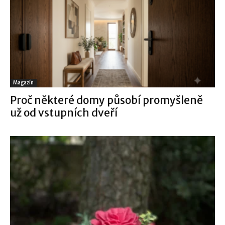
Magazín
Proč některé domy působí promyšleně
už od vstupních dveří