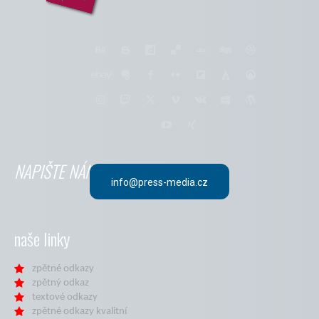
NAPIŠTE NÁM
info@press-media.cz
naše linky
zpětné odkazy
zpětný odkaz
textové odkazy
zpětné odkazy kvalitní