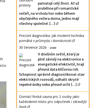
oha
pamatují celý život. Ať už
proběhne při romantické
večeři, na vrcholu hor nebo během
obyčejného večera doma, jedno mají
všechny společné.
[...]
Precizní diagnostika: Jak moderní technika
pomáhá v průmyslu i domácnosti
30 července 2026
-
uvas
V dnešním světě, který je
ch
plně závislý na elektronice a
energetické efektivitě, hrají
asto
přesná data klíčovou roli.
Schopnost správně diagnostikovat stav
elektrických rozvodů, odhalit skryté
tepelné úniky nebo přesně určit
[...]
Domácí finská sauna pro 2 osoby jako
každodenní místo pro odpočinek i zdravější
život