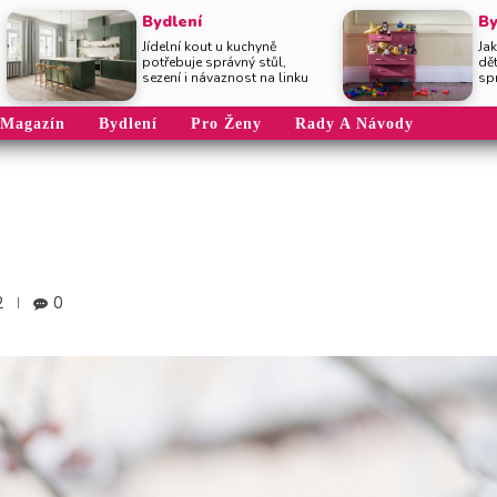
Bydlení
By
Jídelní kout u kuchyně
Jak
potřebuje správný stůl,
dě
sezení i návaznost na linku
sp
Magazín
Bydlení
Pro Ženy
Rady A Návody
2
0