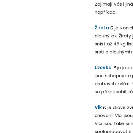
Zajímají Vás i j
například:
Žirafa
je ikoni
dlouhý krk. Žiraf
sníst až 45 kg li
srsti a dlouhými 
Užovka
je jedo
jsou schopny se 
drobných zvířat.
se přizpůsobit r
Vlk
je dravé zv
chování. Vlci jso
Vlci jsou také sc
spolupracovat s j