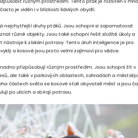
izpůsobit různým prostředím. Tento pták je rozšířen v mn
asto je viděn i v blízkosti lidských obydlí.
i nejchytřejší druhy ptáků. Jsou schopni si zapamatovat
oznat různé objekty. Jsou také schopni řešit složité úkoly a
 nástroje k získání potravy. Tento druh inteligence je pro
vyklý a kosové jsou proto velmi zajímaví pro vědce.
nadno přizpůsobují různým prostředím. Jsou schopni žít v
esů, ale také v parkových oblastech, zahradách a městský
ha částech světa se kosové stali obyvateli měst a jsou č
ulují po ulicích a sbírají potravu.