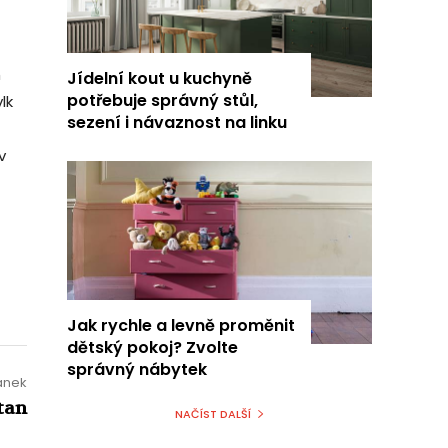
m
Jídelní kout u kuchyně
potřebuje správný stůl,
lk
sezení i návaznost na linku
v
Jak rychle a levně proměnit
dětský pokoj? Zvolte
správný nábytek
lánek
tan
NAČÍST DALŠÍ