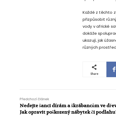
Každé z těchto z
přizpůsobit růz
vody v africké s
dokáže spoluprac
ukazují, jak úžas
různých prostřed
Share
Předchozí článek
Nedejte šanci dírám a škrábancům ve dřev
Jak opravit poškozený nábytek či podlahu