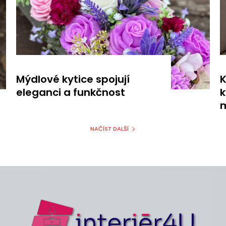
Mýdlové kytice spojují
K
eleganci a funkčnost
k
m
NAČÍST DALŠÍ