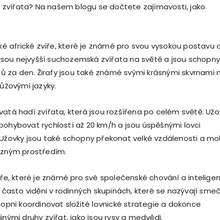
iná zvířata? Na našem blogu se dočtete zajímavosti, jako
cké africké zvíře, které je známé pro svou vysokou postavu 
y jsou nejvyšší suchozemská zvířata na světě a jsou schopny
stů za den. Žirafy jsou také známé svými krásnými skvrnami 
růžovými jazyky.
vatá hadí zvířata, která jsou rozšířena po celém světě. Užo
pohybovat rychlostí až 20 km/h a jsou úspěšnými lovci
 Užovky jsou také schopny překonat velké vzdálenosti a m
ůzným prostředím.
íře, které je známé pro své společenské chování a inteligen
u často viděni v rodinných skupinách, které se nazývají smeč
hopni koordinovat složité lovnické strategie a dokonce
inými druhy zvířat, jako jsou rysy a medvědi.