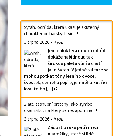
Syrah, odrůda, která ukazuje skutečný
charakter bulharských vín
3 srpna 2026
-
if you
Jen málokterá modrá odrůda
dokáže nabídnout tak
širokou paletu vůní a chutí
jako Syrah. V jedné sklence se
mohou potkat tóny lesního ovoce,
švestek, černého pepře, jemného kouře i
kvalitního
[...]
Zlaté zásnubní prsteny jako symbol
okamžiku, na který se nezapomíná
3 srpna 2026
-
if you
Žádost o ruku patří mezi
okamžiky, které si lidé