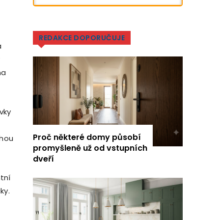
REDAKCE DOPORUČUJE
a
na
vky
Proč některé domy působí
ohou
promyšleně už od vstupních
dveří
tní
ky.