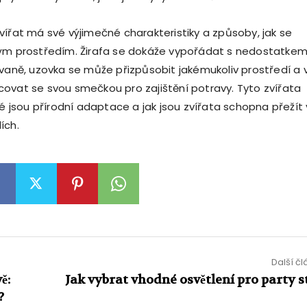
vířat má své výjimečné charakteristiky a způsoby, jak se
ným prostředím. Žirafa se dokáže vypořádat s nedostatke
avaně, uzovka se může přizpůsobit jakémukoliv prostředí a v
ovat se svou smečkou pro zajištění potravy. Tyto zvířata
né jsou přírodní adaptace a jak jsou zvířata schopna přežít 
ích.
Další č
ě:
Jak vybrat vhodné osvětlení pro party s
?