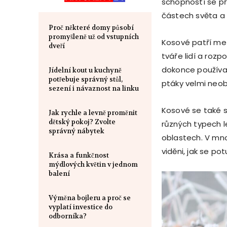
schopností se př
částech světa a č
Proč některé domy působí
promyšleně už od vstupních
Kosové patří mez
dveří
tváře lidí a rozp
dokonce používat
Jídelní kout u kuchyně
potřebuje správný stůl,
ptáky velmi neob
sezení i návaznost na linku
Kosové se také s
Jak rychle a levně proměnit
dětský pokoj? Zvolte
různých typech l
správný nábytek
oblastech. V mno
viděni, jak se pot
Krása a funkčnost
mýdlových květin v jednom
balení
Výměna bojleru a proč se
vyplatí investice do
odborníka?