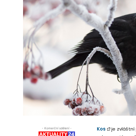
Kos
je zvláštn
- Komerční sdělení -