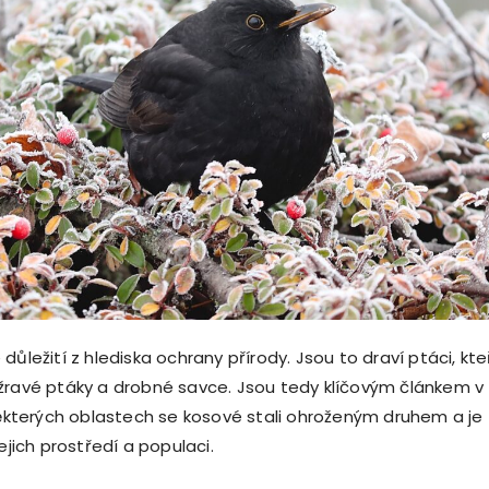
důležití z hlediska ochrany přírody. Jsou to draví ptáci, kte
žravé ptáky a drobné savce. Jsou tedy klíčovým článkem v
 některých oblastech se kosové stali ohroženým druhem a je
jejich prostředí a populaci.