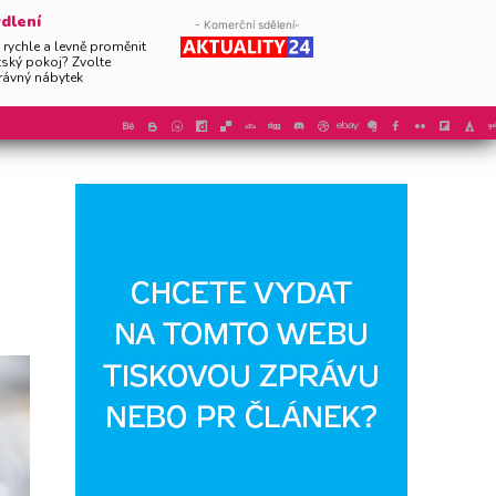
dlení
- Komerční sdělení-
 rychle a levně proměnit
tský pokoj? Zvolte
rávný nábytek