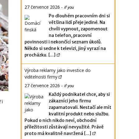
27 července 2026
-
if you
Po dlouhém pracovním dni si
většina lidí přeje jediné. Na
chvíli vypnout, zapomenout
na telefon, pracovní
povinnosti i nekončící seznam úkolů.
Někdo si sedne k televizi, jiný vyrazí na
procházku.
[...]
Výroba reklamy jako investice do
viditelnosti firmy
27 července 2026
-
if you
Každý podnikatel chce, aby si
zákazníci jeho firmu
ří
zapamatovali. Nestačí ale mít
kvalitní produkt nebo službu.
Pokud o nich nikdo neví, obchodní
příležitosti zůstávají nevyužité. Právě
proto má kvalitně navržená
[...]