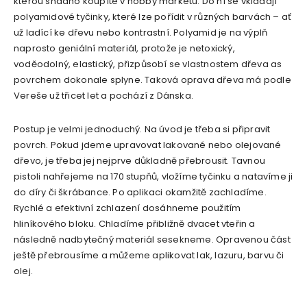
kterou snadno koupíte v hobby marketu. Do ní se vkládají
polyamidové tyčinky, které lze pořídit v různých barvách – ať
už ladící ke dřevu nebo kontrastní. Polyamid je na výplň
naprosto geniální materiál, protože je netoxický,
voděodolný, elastický, přizpůsobí se vlastnostem dřeva as
povrchem dokonale splyne. Taková oprava dřeva má podle
Vereše už třicet let a pochází z Dánska.
Postup je velmi jednoduchý. Na úvod je třeba si připravit
povrch. Pokud jdeme upravovat lakované nebo olejované
dřevo, je třeba jej nejprve důkladně přebrousit. Tavnou
pistoli nahřejeme na 170 stupňů, vložíme tyčinku a natavíme ji
do díry či škrábance. Po aplikaci okamžitě zachladíme.
Rychlé a efektivní zchlazení dosáhneme použitím
hliníkového bloku. Chladíme přibližně dvacet vteřin a
následně nadbytečný materiál sesekneme. Opravenou část
ještě přebrousíme a můžeme aplikovat lak, lazuru, barvu či
olej.