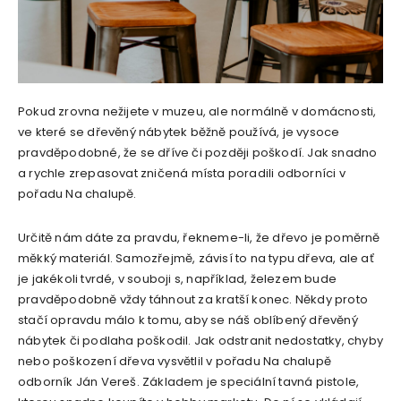
Pokud zrovna nežijete v muzeu, ale normálně v domácnosti,
ve které se dřevěný nábytek běžně používá, je vysoce
pravděpodobné, že se dříve či později poškodí. Jak snadno
a rychle zrepasovat zničená místa poradili odborníci v
pořadu Na chalupě.
Určitě nám dáte za pravdu, řekneme-li, že dřevo je poměrně
měkký materiál. Samozřejmě, závisí to na typu dřeva, ale ať
je jakékoli tvrdé, v souboji s, například, železem bude
pravděpodobně vždy táhnout za kratší konec. Někdy proto
stačí opravdu málo k tomu, aby se náš oblíbený dřevěný
nábytek či podlaha poškodil. Jak odstranit nedostatky, chyby
nebo poškození dřeva vysvětlil v pořadu Na chalupě
odborník Ján Vereš. Základem je speciální tavná pistole,