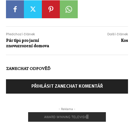
Předchozí článek
Další článek
Pár tipů pro jarní
Kos
znovuzrození domova
ZANECHAT ODPOVĚĎ
PŘIHLÁSIT ZANECHAT KOMENTÁŘ
- Reklama -