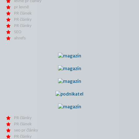
levné pr články
pr levně
PR článek
PR články
PR články
SEO
ahrefs
PR články
PR článek
seo pr články
PR články