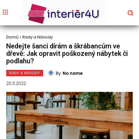
Domů
Rady a Návody
Nedejte šanci dírám a škrábancům ve
dřevě: Jak opravit poškozený nábytek či
podlahu?
By
No name
RADY A NÁVODY
20.11.2022