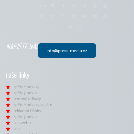
NAPIŠTE NÁM
info@press-media.cz
naše linky
zpětné odkazy
zpětný odkaz
textové odkazy
zpětné odkazy kvalitní
reklamní články
zpětný odkaz
seo webu
seo