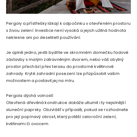
Pergoly a přístřešky lákají k odpočinku v otevřeném prostoru
s živou zelení. Investice není vysoká a jejich užitná hodnota
neklesne ani po desetiletí používání.
Je úplně jedno, jestli bydlíte ve skromném domečku řadové
zástavby s malým zatravněným dvorem, nebo váš obytný
prostor přechází přes terasu do prostorné květinové
zahrady. Kryté zahradní posezení lze přizpůsobit vašim
možnostem a postavit jej na míru.
Pergola dýchá volností
Otevřená dřevěná konstrukce dokáže utlumit i ty nejsilnější
sluneční paprsky. Obzvlášť v případě, pokud se rozhodnete
pro její popínavý obrost, který potěší celoroční zelení,
květinami či ovocem.