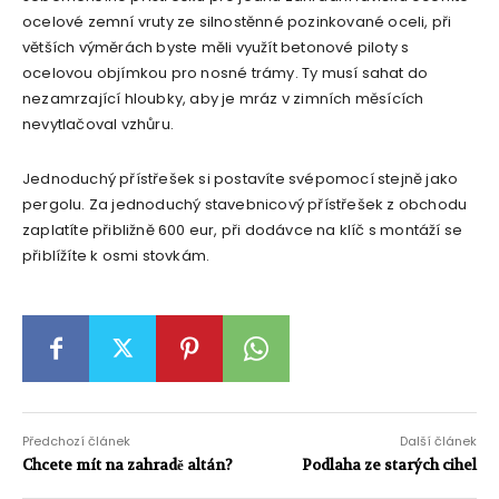
ocelové zemní vruty ze silnostěnné pozinkované oceli, při
větších výměrách byste měli využít betonové piloty s
ocelovou objímkou ​​pro nosné trámy. Ty musí sahat do
nezamrzající hloubky, aby je mráz v zimních měsících
nevytlačoval vzhůru.
Jednoduchý přístřešek si postavíte svépomocí stejně jako
pergolu. Za jednoduchý stavebnicový přístřešek z obchodu
zaplatíte přibližně 600 eur, při dodávce na klíč s montáží se
přiblížíte k osmi stovkám.
Předchozí článek
Další článek
Chcete mít na zahradě altán?
Podlaha ze starých cihel