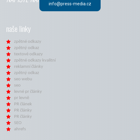
info@press-media.cz
naše linky
zpětné odkazy
zpětný odkaz
textové odkazy
zpětné odkazy kvalitní
reklamní články
zpětný odkaz
seo webu
seo
levné pr články
pr levně
PR článek
PR články
PR články
SEO
ahrefs