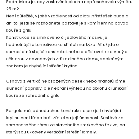
Podmínkou je, aby zastavěná plocha nepřesahovala výměru
25 m2.
Není důležité, v jaké vzdálenosti od plotu přístřešek bude a
ani to, jestli se rozhodnete postavit je s komínem na odvod
kouře z grilu.
Konstrukce ze smrkového či jedlového masivu je
hodnotnější alternativou ke stínící markýze. Ať už jde o
samostatně stojící konstrukci, nebo o přístavek ukotvený o
některou z obvodových zdí rodinného domu, společným
znakem je chybějící střešní krytina.
Osnova z vertikálně osazených desek nebo hranolů láme
sluneční paprsky, ale nebrání výhledu na oblohu či unikání
kouře ze zahradního grilu.
Pergola má jednoduchou konstrukci a pro její chybějící
krytinu není třeba brát zřetel na její únosnost. Sestává ze
samonosného rámu ze stavebního smrkového řeziva, na
který jsou ukotveny vertikální střešní lamely.