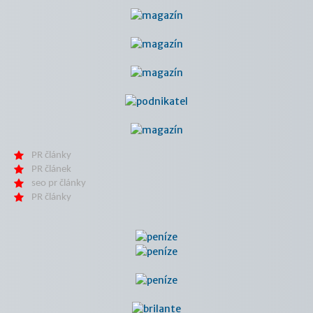
PR články
PR článek
seo pr články
PR články