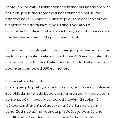
Zhotovení na míru z uskladněného materiálu nezabere více
než den, pro nízkou hmotnost konstrukce nejsou nutné
přípravy na její ukotvení. Důležité je ovšem ochránit dřevo
fungicidním přípravkem a následnou bariérou z
napouštěcího oleje či silnovrstvé lazury. Ohoblování řeziva
dodává výslednému dílu punc preciznosti.
Za jednoduchou stavebnicovou pergolu pro svépomocnou
výstavbu zaplatíte v řetězcích přibližně 400 eur, z materiálu z
místní pily ji postavíte o třetinu levněji. Za dodávku s montáží
počítejte s cenou od 600 eur nahoru.
Přístřešek zastíní oblohu
Pokud pergolu překryje střešní krytina, jedná se o přístřešek.
Bez ohledu na to, zda bude pokryta průhledným akrylátem,
cementovlákninovou krytinou, asfaltovým šindelem či
taškou, konstrukční požadavky narůstají a spolu s nimi i
cena. Zatímco užitná hodnota přístřešku je pevná, jeho
estetika závisí na důmyslnosti jeho návrhu a sladění s