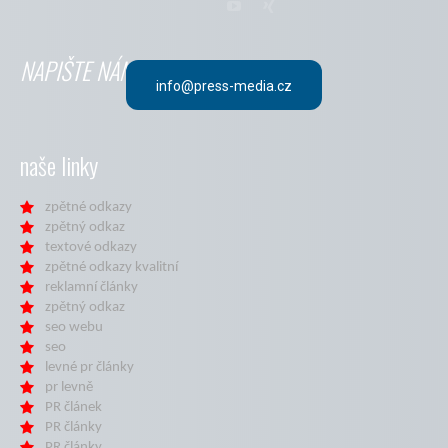
NAPIŠTE NÁM
info@press-media.cz
naše linky
zpětné odkazy
zpětný odkaz
textové odkazy
zpětné odkazy kvalitní
reklamní články
zpětný odkaz
seo webu
seo
levné pr články
pr levně
PR článek
PR články
PR články