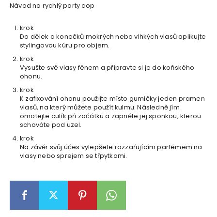
Návod na rychlý party cop
krok
Do délek a konečků mokrých nebo vlhkých vlasů aplikujte
stylingovou kúru pro objem.
krok
Vysušte své vlasy fénem a připravte si je do koňského
ohonu.
krok
K zafixování ohonu použijte místo gumičky jeden pramen
vlasů, na který můžete použít kulmu. Následně jím
omotejte culík při začátku a zapněte jej sponkou, kterou
schováte pod uzel.
krok
Na závěr svůj účes vylepšete rozzařujícím parfémem na
vlasy nebo sprejem se třpytkami.