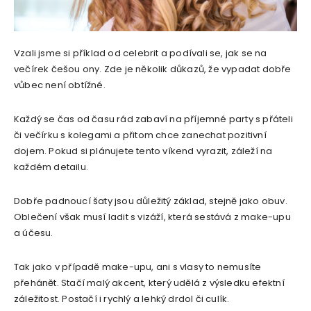
Vzali jsme si příklad od celebrit a podívali se, jak se na
večírek češou ony. Zde je několik důkazů, že vypadat dobře
vůbec není obtížné.
Každý se čas od času rád zabaví na příjemné party s přáteli
či večírku s kolegami a přitom chce zanechat pozitivní
dojem. Pokud si plánujete tento víkend vyrazit, záleží na
každém detailu.
Dobře padnoucí šaty jsou důležitý základ, stejně jako obuv.
Oblečení však musí ladit s vizáží, která sestává z make-upu
a účesu.
Tak jako v případě make-upu, ani s vlasy to nemusíte
přehánět. Stačí malý akcent, který udělá z výsledku efektní
záležitost. Postačí i rychlý a lehký drdol či culík.