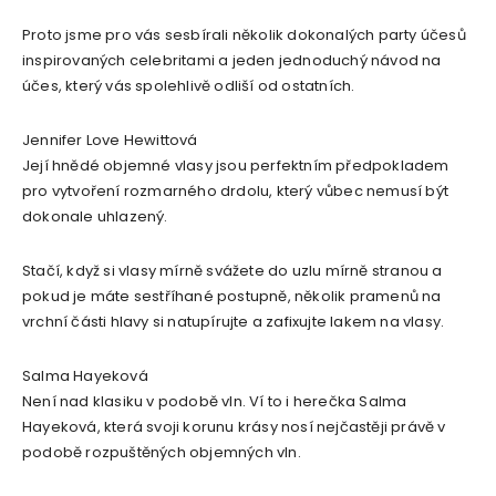
Proto jsme pro vás sesbírali několik dokonalých party účesů
inspirovaných celebritami a jeden jednoduchý návod na
účes, který vás spolehlivě odliší od ostatních.
Jennifer Love Hewittová
Její hnědé objemné vlasy jsou perfektním předpokladem
pro vytvoření rozmarného drdolu, který vůbec nemusí být
dokonale uhlazený.
Stačí, když si vlasy mírně svážete do uzlu mírně stranou a
pokud je máte sestříhané postupně, několik pramenů na
vrchní části hlavy si natupírujte a zafixujte lakem na vlasy.
Salma Hayeková
Není nad klasiku v podobě vln. Ví to i herečka Salma
Hayeková, která svoji korunu krásy nosí nejčastěji právě v
podobě rozpuštěných objemných vln.