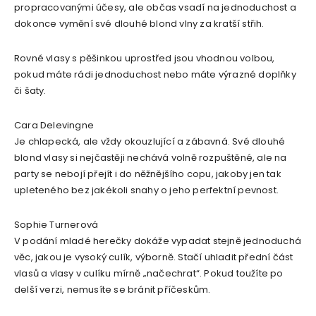
propracovanými účesy, ale občas vsadí na jednoduchost a
dokonce vymění své dlouhé blond vlny za kratší střih.
Rovné vlasy s pěšinkou uprostřed jsou vhodnou volbou,
pokud máte rádi jednoduchost nebo máte výrazné doplňky
či šaty.
Cara Delevingne
Je chlapecká, ale vždy okouzlující a zábavná. Své dlouhé
blond vlasy si nejčastěji nechává volně rozpuštěné, ale na
party se nebojí přejít i do něžnějšího copu, jakoby jen tak
upleteného bez jakékoli snahy o jeho perfektní pevnost.
Sophie Turnerová
V podání mladé herečky dokáže vypadat stejně jednoduchá
věc, jakou je vysoký culík, výborně. Stačí uhladit přední část
vlasů a vlasy v culíku mírně „načechrat“. Pokud toužíte po
delší verzi, nemusíte se bránit příčeskům.