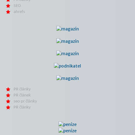
SEO
ahrefs
PR články
PR článek
seo pr články
PR články