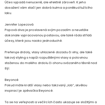
Účes vypadá nenuceně, ale efektně zároveň. K jeho
dosažení vám stačí jen dobrá kulma a poněkud tužícího
laku.
Jennifer Lopezová
Popová diva je proslavená svým pozadím a neustále
dokonale vypracovanou postavou, ale také ráda střídá
účesy, které jsou naoko jednoduché.
Preferuje drdoly, vlasy uhlazené dozadu či vlny, ale také
takový styling s napůl rozpuštěnými vlasy a polovinou
staženou do malého drdolu či ohonu svázaného těsně nad
šíjí.
Beyoncé
Pokud máte kratší vlasy nebo takzvaný „lob“, skvělou
inspirací je zpěvačka Beyoncé.
Ta se na veřejnosti a večírcích často ukazuje se složitými a