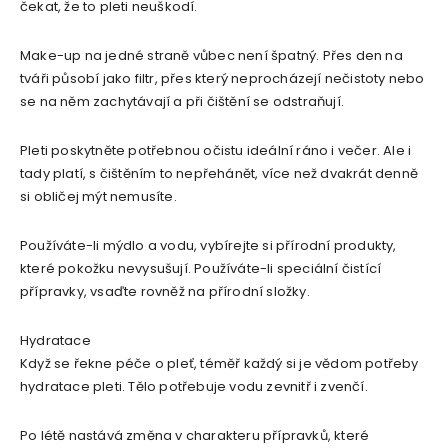
čekat, že to pleti neuškodí.
Make-up na jedné straně vůbec není špatný. Přes den na
tváři působí jako filtr, přes který neprocházejí nečistoty nebo
se na něm zachytávají a při čištění se odstraňují.
Pleti poskytněte potřebnou očistu ideální ráno i večer. Ale i
tady platí, s čištěním to nepřehánět, více než dvakrát denně
si obličej mýt nemusíte.
Používáte-li mýdlo a vodu, vybírejte si přírodní produkty,
které pokožku nevysušují. Používáte-li speciální čistící
přípravky, vsaďte rovněž na přírodní složky.
Hydratace
Když se řekne péče o pleť, téměř každý si je vědom potřeby
hydratace pleti. Tělo potřebuje vodu zevnitř i zvenčí.
Po létě nastává změna v charakteru přípravků, které