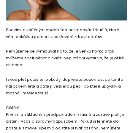
Podzim je vděčným obdobím k nastartování rituálů, které
vám dokážou pomoci v udržování zdraví a krásy.
Nemůžeme se vymlouvat na to, že je venku horko a tak
můžeme začít běhat a cvičit. Neplatí ani výmluva, že je příliš
chladno.
I svou pleť potěšíte, pokud jí dopřejete pozornost po tomto
náročném létě a dáte jí veškerou péči, po které už týdny a
možná i měsíce touží.
Čištění
Prvním a základním předpokladem krásné a zdravé pleti je
čištění. Včas a správným způsobem. Pokud si lehnete do
postele s make-upem a očistíte si tvář až ráno, nemůžete