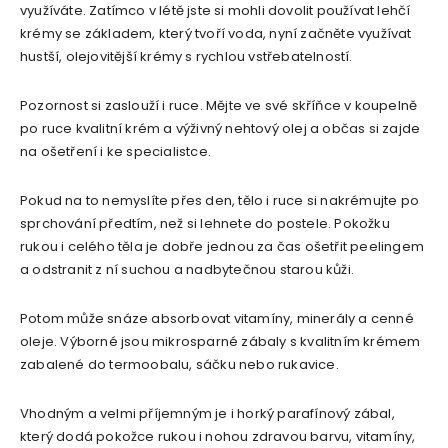
využíváte. Zatímco v létě jste si mohli dovolit používat lehčí
krémy se základem, který tvoří voda, nyní začněte využívat
hustší, olejovitější krémy s rychlou vstřebatelností.
Pozornost si zaslouží i ruce. Mějte ve své skříňce v koupelně
po ruce kvalitní krém a výživný nehtový olej a občas si zajde
na ošetření i ke specialistce.
Pokud na to nemyslíte přes den, tělo i ruce si nakrémujte po
sprchování předtím, než si lehnete do postele. Pokožku
rukou i celého těla je dobře jednou za čas ošetřit peelingem
a odstranit z ní suchou a nadbytečnou starou kůži.
Potom může snáze absorbovat vitamíny, minerály a cenné
oleje. Výborné jsou mikrosparné zábaly s kvalitním krémem
zabalené do termoobalu, sáčku nebo rukavice.
Vhodným a velmi příjemným je i horký parafínový zábal,
který dodá pokožce rukou i nohou zdravou barvu, vitamíny,