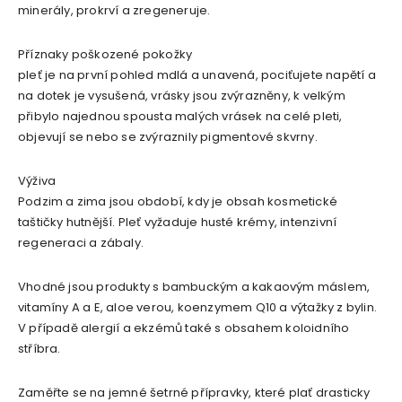
minerály, prokrví a zregeneruje.
Příznaky poškozené pokožky
pleť je na první pohled mdlá a unavená, pociťujete napětí a
na dotek je vysušená, vrásky jsou zvýrazněny, k velkým
přibylo najednou spousta malých vrásek na celé pleti,
objevují se nebo se zvýraznily pigmentové skvrny.
Výživa
Podzim a zima jsou období, kdy je obsah kosmetické
taštičky hutnější. Pleť vyžaduje husté krémy, intenzivní
regeneraci a zábaly.
Vhodné jsou produkty s bambuckým a kakaovým máslem,
vitamíny A a E, aloe verou, koenzymem Q10 a výtažky z bylin.
V případě alergií a ekzémů také s obsahem koloidního
stříbra.
Zaměřte se na jemné šetrné přípravky, které plať drasticky