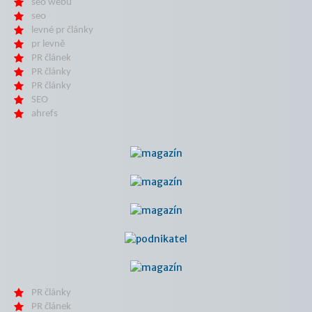
seo webu
seo
levné pr články
pr levně
PR článek
PR články
PR články
SEO
ahrefs
PR články
PR článek