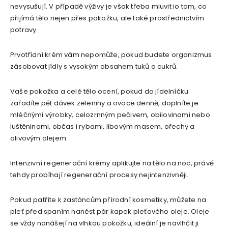
nevysušují. V případě výživy je však třeba mluvit io tom, co
přijímá tělo nejen přes pokožku, ale také prostřednictvím
potravy.
Prvotřídní krém vám nepomůže, pokud budete organizmus
zásobovat jídly s vysokým obsahem tuků a cukrů.
Vaše pokožka a celé tělo ocení, pokud do jídelníčku
zařadíte pět dávek zeleniny a ovoce denně, doplníte je
mléčnými výrobky, celozrnným pečivem, obilovinami nebo
luštěninami, občas i rybami, libovým masem, ořechy a
olivovým olejem.
Intenzivní regenerační krémy aplikujte na tělo na noc, právě
tehdy probíhají regenerační procesy nejintenzivněji.
Pokud patříte k zastáncům přírodní kosmetiky, můžete na
pleť před spaním nanést pár kapek pleťového oleje. Oleje
se vždy nanášejí na vlhkou pokožku, ideální je navlhčit ji