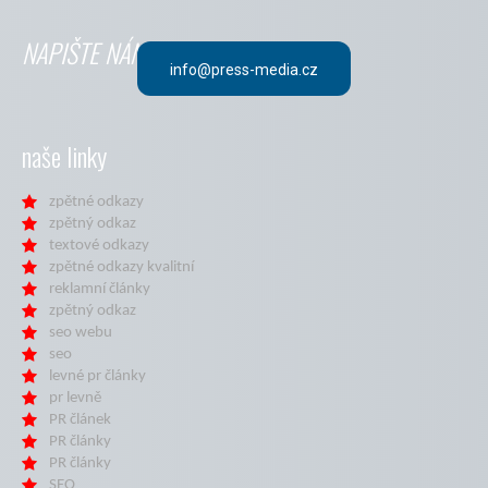
NAPIŠTE NÁM
info@press-media.cz
naše linky
zpětné odkazy
zpětný odkaz
textové odkazy
zpětné odkazy kvalitní
reklamní články
zpětný odkaz
seo webu
seo
levné pr články
pr levně
PR článek
PR články
PR články
SEO