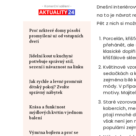
Dnešní interiér
- Komerční sdělení -
na to je návrat r
Pět z nich si mož
Proč některé domy působí
promyšleně už od vstupních
Porcelán, křiš
dveří
přehánět, ale
klasické dopl
Jídelní kout u kuchyně
křišťálové skl
potřebuje správný stůl,
Květinové vzor
sezení i návaznost na linku
sedačkách a ko
zejména bílé 
Jak rychle a levně proměnit
módy. V přípa
dětský pokoj? Zvolte
motivy. Majit
správný nábytek
Staré vzorova
Krása a funkčnost
kobercích, mez
mýdlových květin v jednom
ptají mnohé d
balení
však není jen 
populární zej
Výměna bojleru a proč se