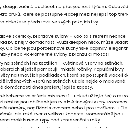
ový design začíná doplácet na přesycenost kýčem. Odpověd
etro prvků, které se postupně vracejí mezi nejlepší top tren
ná dokážete představit ve svých pokojích i vy.
ťálové skleničky, bronzové svícny – Kdo to s retrem nechce
 rád by z něj v domácnosti využil alespoň něco, může vsadi
ňky. Oblíbené jsou porcelánové kuchyňské doplňky, elegantn
eničky nebo víceramenné svícny z bronzu či mosazi.
y na stěnách i na textiliích – Květinové vzory na stěnách,
bercích si ještě pamatují i ​​mladší ročníky. Populární byly
květy na tmavších podkladech, které se postupně vracejí d
dě květinových vzorů na stěnách už ale nejde o malované
elé domácností dnes preferují spíše tapety.
né koberce ve středu místností – Pokud už byla řeč o retro
i nimi nejsou oblíbené jen ty s květinovými vzory. Pozornost
alší náměty, například s ovocem nebo i postavičkami. Důle
námět, ale také tvar a velikost koberce. Momentálně jsou
ména malé kusové typy pod konferenční stolky.