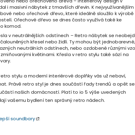
ového nebo ořechového dřeva – interiérový design v
dal i masivní nábytek z tmavších dřevin. K nejvyužívanějším
ubové nebo ořechové dřevo, které ideálně sloužilo k výrobě
 postelí. Ořechové dřevo se dnes často využívá také ke
ro komod.
sla v neutrálnějších odstínech – Retro nábytek se neobej
 čalouněných křesel nebo židlí. Ty mohou být jednobarevné
razných neutrálních odstínech, nebo ozdobené různými vzo
k zmiňovanými květinami. Křesla v retro stylu také sází na
vary.
 retro stylu a moderní interiérové ​​doplňky vás už nebaví,
t. Právě retro styl je dnes součástí řady trendů a opět se
částí našich domácností. Platí to io 5 výše uvedených
dají vašemu bydlení ten správný retro nádech.
lepší soundbary
.