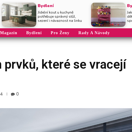
Bydlení
By
Jídelní kout u kuchyně
Jak
potřebuje správný stůl,
dě
sezení i návaznost na linku
sp
Magazín
Bydlení
Pro Ženy
Rady A Návody
h prvků, které se vracejí
14
0