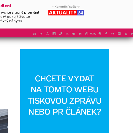
dlení
- Komerční sdělení-
 rychle a levně proměnit
tský pokoj? Zvolte
rávný nábytek