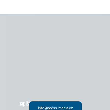
napište nám
info@press-media.cz