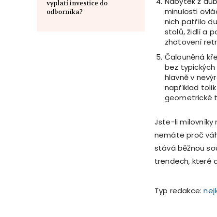
Nábytek z dub
vyplatí investice do
minulosti ovlá
odborníka?
nich patřilo d
stolů, židlí a
zhotovení ret
Čalouněná kře
bez typických
hlavně v nevý
například toli
geometrické t
Jste-li milovníky
nemáte proč váha
stává běžnou sou
trendech, které 
Typ redakce:
nej