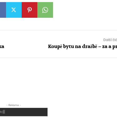
Další č
ka
Koupě bytu na dražbě – za a p
- Reklama -