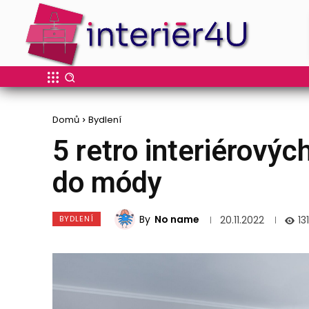
Domů
Bydlení
5 retro interiérovýc
do módy
By
No name
BYDLENÍ
13
20.11.2022