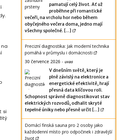
pamatují celý život. Ať už
í
proběhne při romantické
dy.
večeři, na vrcholu hor nebo během
obyčejného večera doma, jedno mají
všechny společné.
[...]
t na
Precizní diagnostika: Jak moderní technika
í
pomáhá v průmyslu i domácnosti
30 července 2026
-
uvas
V dnešním světě, který je
plně závislý na elektronice a
o
energetické efektivitě, hrají
přesná data klíčovou roli.
Schopnost správně diagnostikovat stav
elektrických rozvodů, odhalit skryté
tepelné úniky nebo přesně určit
[...]
 si
žitý
Domácí finská sauna pro 2 osoby jako
každodenní místo pro odpočinek i zdravější
život