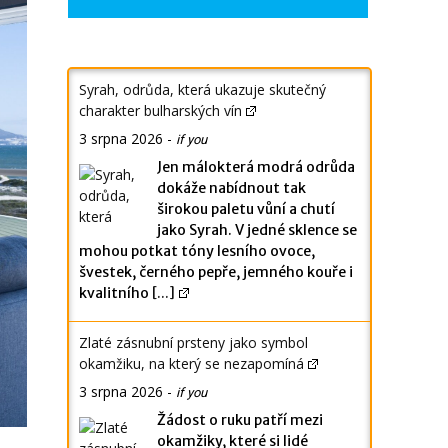
Syrah, odrůda, která ukazuje skutečný
charakter bulharských vín
3 srpna 2026
-
if you
Jen málokterá modrá odrůda
dokáže nabídnout tak
širokou paletu vůní a chutí
jako Syrah. V jedné sklence se
mohou potkat tóny lesního ovoce,
švestek, černého pepře, jemného kouře i
kvalitního
[...]
Zlaté zásnubní prsteny jako symbol
okamžiku, na který se nezapomíná
3 srpna 2026
-
if you
Žádost o ruku patří mezi
okamžiky, které si lidé