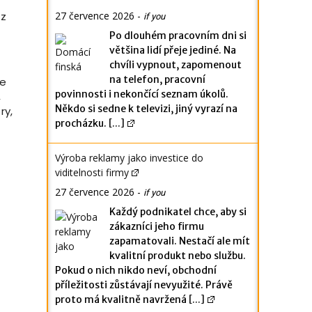
27 července 2026
-
 z
if you
Po dlouhém pracovním dni si
většina lidí přeje jediné. Na
chvíli vypnout, zapomenout
na telefon, pracovní
de
povinnosti i nekončící seznam úkolů.
,
Někdo si sedne k televizi, jiný vyrazí na
ry,
procházku.
[...]
Výroba reklamy jako investice do
viditelnosti firmy
27 července 2026
-
if you
Každý podnikatel chce, aby si
zákazníci jeho firmu
zapamatovali. Nestačí ale mít
kvalitní produkt nebo službu.
Pokud o nich nikdo neví, obchodní
příležitosti zůstávají nevyužité. Právě
proto má kvalitně navržená
[...]