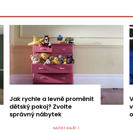
Jak rychle a levně proměnit
V
dětský pokoj? Zvolte
v
správný nábytek
o
NAČÍST DALŠÍ