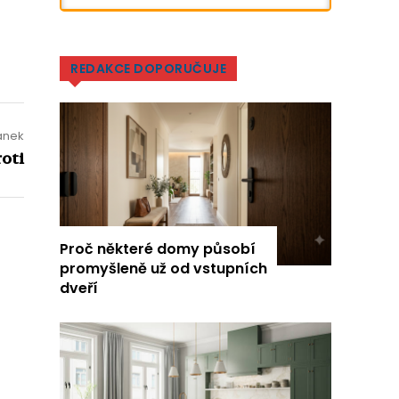
REDAKCE DOPORUČUJE
lánek
roti
Proč některé domy působí
promyšleně už od vstupních
dveří