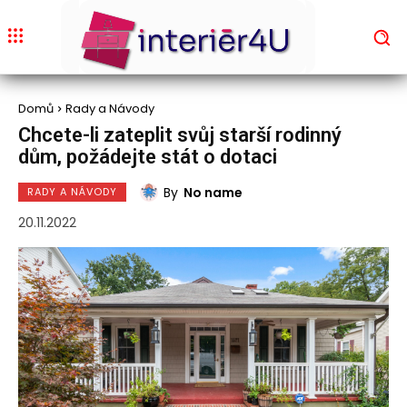
Domů
Rady a Návody
Chcete-li zateplit svůj starší rodinný
dům, požádejte stát o dotaci
By
No name
RADY A NÁVODY
20.11.2022