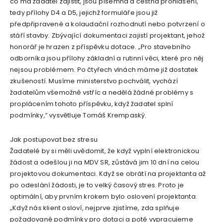
co má žadatel zajistit, jsou písemná a čestná prohlášení,
tedy přílohy D4 a D5, jejichž formuláře jsou již
předpřipravené a kolaudační rozhodnutí nebo potvrzení o
stáří stavby. Zbývající dokumentaci zajistí projektant, jehož
honorář je hrazen z příspěvku dotace. „Pro stavebního
odborníka jsou přílohy základní a rutinní věci, které pro něj
nejsou problémem. Po čtyřech vlnách máme již dostatek
zkušeností. Musíme ministerstvo pochválit, vychází
žadatelům všemožně vstříc a nedělá žádné problémy s
proplácením tohoto příspěvku, když žadatel splní
podmínky,“ vysvětluje Tomáš Krempaský.
Jak postupovat bez stresu
Žadatelé by si měli uvědomit, že když vyplní elektronickou
žádost a odešlou ji na MDV SR, zůstává jim 10 dní na celou
projektovou dokumentaci. Když se obrátí na projektanta až
po odeslání žádosti, je to velký časový stres. Proto je
optimální, aby prvním krokem bylo oslovení projektanta.
„Když nás klient osloví, nejprve zjistíme, zda splňuje
požadované podmínky pro dotaci a poté vypracujeme