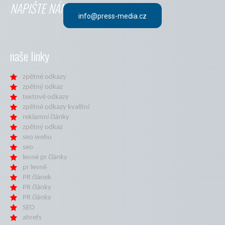
NAPIŠTE NÁM
info@press-media.cz
naše linky
zpětné odkazy
zpětný odkaz
textové odkazy
zpětné odkazy kvalitní
reklamní články
zpětný odkaz
seo webu
seo
levné pr články
pr levně
PR článek
PR články
PR články
SEO
ahrefs