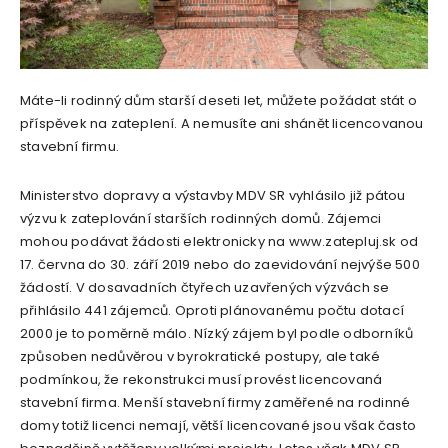
Máte-li rodinný dům starší deseti let, můžete požádat stát o
příspěvek na zateplení. A nemusíte ani shánět licencovanou
stavební firmu.
Ministerstvo dopravy a výstavby MDV SR vyhlásilo již pátou
výzvu k zateplování starších rodinných domů. Zájemci
mohou podávat žádosti elektronicky na www.zatepluj.sk od
17. června do 30. září 2019 nebo do zaevidování nejvýše 500
žádostí. V dosavadních čtyřech uzavřených výzvách se
přihlásilo 441 zájemců. Oproti plánovanému počtu dotací
2000 je to poměrně málo. Nízký zájem byl podle odborníků
způsoben nedůvěrou v byrokratické postupy, ale také
podmínkou, že rekonstrukci musí provést licencovaná
stavební firma. Menší stavební firmy zaměřené na rodinné
domy totiž licenci nemají, větší licencované jsou však často