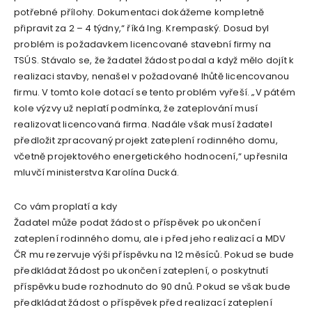
potřebné přílohy. Dokumentaci dokážeme kompletně
připravit za 2 – 4 týdny,“ říká Ing. Krempaský. Dosud byl
problém is požadavkem licencované stavební firmy na
TSÚS. Stávalo se, že žadatel žádost podal a když mělo dojít k
realizaci stavby, nenašel v požadované lhůtě licencovanou
firmu. V tomto kole dotací se tento problém vyřeší. „V pátém
kole výzvy už neplatí podmínka, že zateplování musí
realizovat licencovaná firma. Nadále však musí žadatel
předložit zpracovaný projekt zateplení rodinného domu,
včetně projektového energetického hodnocení,“ upřesnila
mluvčí ministerstva Karolína Ducká.
Co vám proplatí a kdy
Žadatel může podat žádost o příspěvek po ukončení
zateplení rodinného domu, ale i před jeho realizací a MDV
ČR mu rezervuje výši příspěvku na 12 měsíců. Pokud se bude
předkládat žádost po ukončení zateplení, o poskytnutí
příspěvku bude rozhodnuto do 90 dnů. Pokud se však bude
předkládat žádost o příspěvek před realizací zateplení