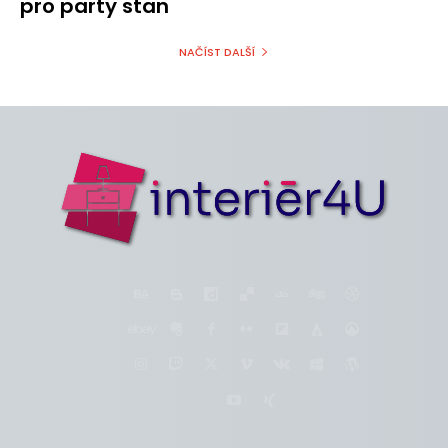
pro party stan
NAČÍST DALŠÍ