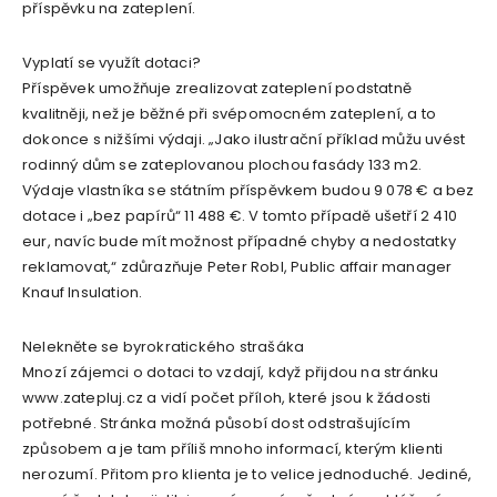
příspěvku na zateplení.
Vyplatí se využít dotaci?
Příspěvek umožňuje zrealizovat zateplení podstatně
kvalitněji, než je běžné při svépomocném zateplení, a to
dokonce s nižšími výdaji. „Jako ilustrační příklad můžu uvést
rodinný dům se zateplovanou plochou fasády 133 m2.
Výdaje vlastníka se státním příspěvkem budou 9 078 € a bez
dotace i „bez papírů“ 11 488 €. V tomto případě ušetří 2 410
eur, navíc bude mít možnost případné chyby a nedostatky
reklamovat,“ zdůrazňuje Peter Robl, Public affair manager
Knauf Insulation.
Nelekněte se byrokratického strašáka
Mnozí zájemci o dotaci to vzdají, když přijdou na stránku
www.zatepluj.cz a vidí počet příloh, které jsou k žádosti
potřebné. Stránka možná působí dost odstrašujícím
způsobem a je tam příliš mnoho informací, kterým klienti
nerozumí. Přitom pro klienta je to velice jednoduché. Jediné,