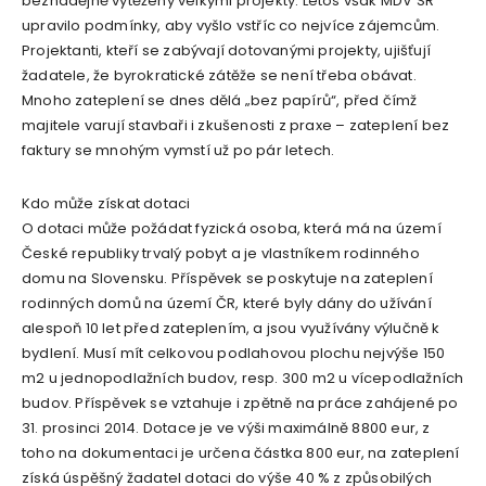
beznadějně vytěženy velkými projekty. Letos však MDV SR
upravilo podmínky, aby vyšlo vstříc co nejvíce zájemcům.
Projektanti, kteří se zabývají dotovanými projekty, ujišťují
žadatele, že byrokratické zátěže se není třeba obávat.
Mnoho zateplení se dnes dělá „bez papírů“, před čímž
majitele varují stavbaři i zkušenosti z praxe – zateplení bez
faktury se mnohým vymstí už po pár letech.
Kdo může získat dotaci
O dotaci může požádat fyzická osoba, která má na území
České republiky trvalý pobyt a je vlastníkem rodinného
domu na Slovensku. Příspěvek se poskytuje na zateplení
rodinných domů na území ČR, které byly dány do užívání
alespoň 10 let před zateplením, a jsou využívány výlučně k
bydlení. Musí mít celkovou podlahovou plochu nejvýše 150
m2 u jednopodlažních budov, resp. 300 m2 u vícepodlažních
budov. Příspěvek se vztahuje i zpětně na práce zahájené po
31. prosinci 2014. Dotace je ve výši maximálně 8800 eur, z
toho na dokumentaci je určena částka 800 eur, na zateplení
získá úspěšný žadatel dotaci do výše 40 % z způsobilých