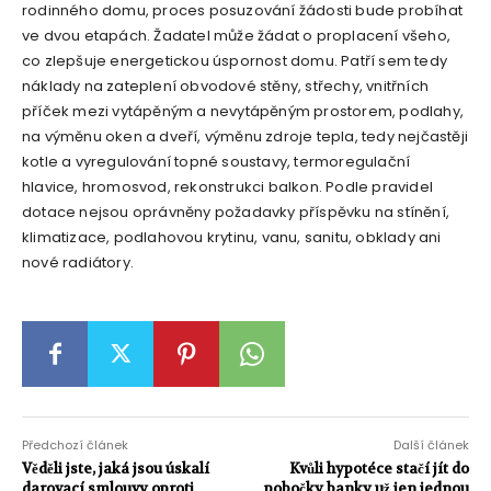
rodinného domu, proces posuzování žádosti bude probíhat
ve dvou etapách. Žadatel může žádat o proplacení všeho,
co zlepšuje energetickou úspornost domu. Patří sem tedy
náklady na zateplení obvodové stěny, střechy, vnitřních
příček mezi vytápěným a nevytápěným prostorem, podlahy,
na výměnu oken a dveří, výměnu zdroje tepla, tedy nejčastěji
kotle a vyregulování topné soustavy, termoregulační
hlavice, hromosvod, rekonstrukci balkon. Podle pravidel
dotace nejsou oprávněny požadavky příspěvku na stínění,
klimatizace, podlahovou krytinu, vanu, sanitu, obklady ani
nové radiátory.
Předchozí článek
Další článek
Věděli jste, jaká jsou úskalí
Kvůli hypotéce stačí jít do
darovací smlouvy oproti
pobočky banky už jen jednou