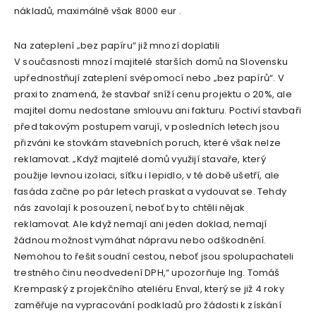
nákladů, maximálně však 8000 eur .
Na zateplení „bez papíru“ již mnozí doplatili
V současnosti mnozí majitelé starších domů na Slovensku
upřednostňují zateplení svépomocí nebo „bez papírů“. V
praxi to znamená, že stavbař sníží cenu projektu o 20%, ale
majitel domu nedostane smlouvu ani fakturu. Poctiví stavbaři
před takovým postupem varují, v posledních letech jsou
přizváni ke stovkám stavebních poruch, které však nelze
reklamovat. „Když majitelé domů využijí stavaře, který
použije levnou izolaci, síťku i lepidlo, v té době ušetří, ale
fasáda začne po pár letech praskat a vydouvat se. Tehdy
nás zavolají k posouzení, neboť by to chtěli nějak
reklamovat. Ale když nemají ani jeden doklad, nemají
žádnou možnost vymáhat nápravu nebo odškodnění.
Nemohou to řešit soudní cestou, neboť jsou spolupachateli
trestného činu neodvedení DPH,“ upozorňuje Ing. Tomáš
Krempaský ​​z projekčního ateliéru Enval, který se již 4 roky
zaměřuje na vypracování podkladů pro žádosti k získání