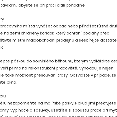
ávkami, abyste se při práci cítili pohodlně.
ory
z pracovního místa vynášet odpad nebo přinášet různé dru
te na zemi chráněný koridor, který ochrání podlahy před
štivte místní maloobchodní prodejnu a sesbírejte dostate
ic.
slepte páskou do souvislého běhounu, kterým vydláždíte ce
eří přímo na rekonstrukční pracoviště. Výhodou je nejen
le také možnost přesouvání trasy. Obzvláště v případě, že 
íte okna.
kou
riéru nezapomeňte na malířské pásky. Pokud jimi překryjete
ámy, vypínače a zásuvky, ušetříte si spoustu práce při mytí