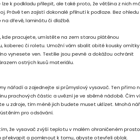
e lze k podkladu přilepit, ale také proto, že většina z nich m
boj. Právě ten zajistí dokonalé přilnutí k podlaze. Bez ohledu
 na dřevě, laminátu či dlažbě.
, kde pracujete, umístěte na zem starou plátěnou
u, koberec či roletu. Umožní vám sbalit obité kousky omítky
adno vynesete ven. Textilie jsou pevné a dokážou ochránit
árazem ostrých kusů materiálu.
ny nářadí a zajednejte si průmyslový vysavač. Ten přímo 
šinu prachových částic a uvězní je ve sběrné nádobě. Čím v
te u zdroje, tím méně jich budete muset uklízet. Mnohá ​​ná
yústěním pro odsávání.
 tím, že vysavač zvýší teplotu v malém ohraničeném prosto
 překvapit a pomknout k tomu, abyste otevřeli oblok.