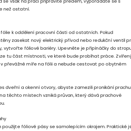
 se však na práci připravíte předem, vypořádáte se s
 než ostatní.
 fólie k oddělení pracovní části od ostatních. Pokud
těny zasekat nový elektrický přívod nebo redukční ventil p
y, vytvořte fóliové bariéry. Upevněte je připínáčky do strop
ze tu část místnosti, ve které bude probíhat práce. Zvířen
 v převážné míře na fólii a nebude cestovat po obytném
přes dveřní a okenní otvory, abyste zamezili pronikání prachu
ě na těchto místech vzniká průvan, který dává prachové
bu.
ahy
 použijte fóliové pásy se samolepícím okrajem. Praktické j