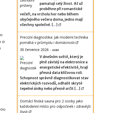
pamatují celý život. Ať už
proběhne při romantické
večeři, na vrcholu hor nebo během
obyčejného večera doma, jedno mají
všechny společné.
[...]
ro
Precizní diagnostika: Jak moderní technika
u a
pomáhá v průmyslu i domácnosti
ý
30 července 2026
-
uvas
V dnešním světě, který je
plně závislý na elektronice a
energetické efektivitě, hrají
přesná data klíčovou roli.
Schopnost správně diagnostikovat stav
elektrických rozvodů, odhalit skryté
tepelné úniky nebo přesně určit
[...]
Domácí finská sauna pro 2 osoby jako
každodenní místo pro odpočinek i zdravější
sou
život