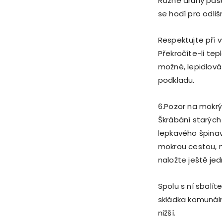
Různé druhy pásků
se hodí pro odli
Respektujte při 
Překročíte-li te
možné, lepidlová
podkladu.
6.Pozor na mokr
Škrábání starých
lepkavého špinav
mokrou cestou, 
naložte ještě jedn
Spolu s ní sbalí
skládka komunální
nižší.