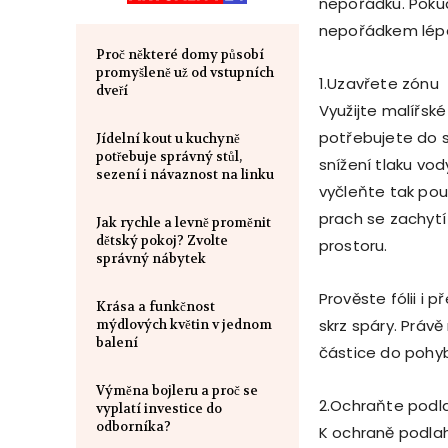
nepořádku. Pokud
nepořádkem lépe
Proč některé domy působí
promyšleně už od vstupních
1.Uzavřete zónu
dveří
Využijte malířské
potřebujete do s
Jídelní kout u kuchyně
potřebuje správný stůl,
snížení tlaku vod
sezení i návaznost na linku
vyčleňte tak pou
prach se zachytí
Jak rychle a levně proměnit
dětský pokoj? Zvolte
prostoru.
správný nábytek
Prověste fólii i 
Krása a funkčnost
skrz spáry. Práv
mýdlových květin v jednom
balení
částice do pohy
Výměna bojleru a proč se
2.Ochraňte podl
vyplatí investice do
odborníka?
K ochraně podlah