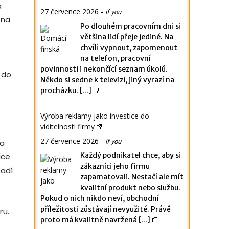
á
27 července 2026
-
if you
 na
Po dlouhém pracovním dni si
většina lidí přeje jediné. Na
chvíli vypnout, zapomenout
na telefon, pracovní
povinnosti i nekončící seznam úkolů.
 do
Někdo si sedne k televizi, jiný vyrazí na
procházku.
[...]
Výroba reklamy jako investice do
viditelnosti firmy
27 července 2026
-
if you
na
Každý podnikatel chce, aby si
íce
zákazníci jeho firmu
řadí
zapamatovali. Nestačí ale mít
kvalitní produkt nebo službu.
Pokud o nich nikdo neví, obchodní
příležitosti zůstávají nevyužité. Právě
ru.
proto má kvalitně navržená
[...]