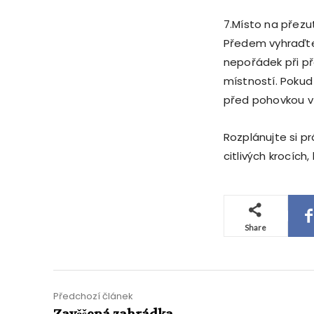
7.Místo na přezu
Předem vyhraďte 
nepořádek při př
místností. Pokud
před pohovkou v
Rozplánujte si pr
citlivých krocích,
Share
Předchozí článek