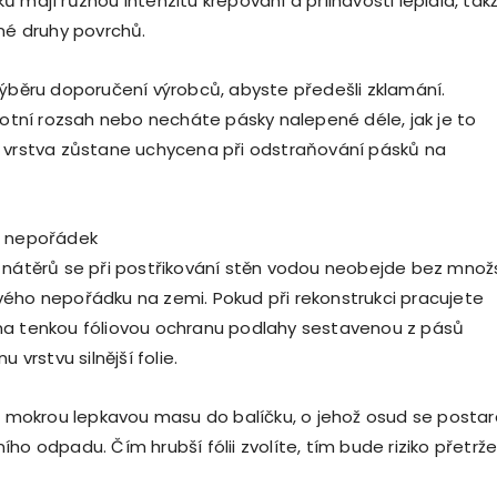
 mají různou intenzitu krepování a přilnavosti lepidla, tak
šné druhy povrchů.
výběru doporučení výrobců, abyste předešli zklamání.
plotní rozsah nebo necháte pásky nalepené déle, jak je to
 vrstva zůstane uchycena při odstraňování pásků na
ý nepořádek
 nátěrů se při postřikování stěn vodou neobejde bez množ
ého nepořádku na zemi. Pokud při rekonstrukci pracujete
na tenkou fóliovou ochranu podlahy sestavenou z pásů
u vrstvu silnější folie.
te mokrou lepkavou masu do balíčku, o jehož osud se postar
ho odpadu. Čím hrubší fólii zvolíte, tím bude riziko přetrže