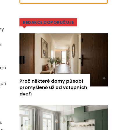
REDAKCE DOPORUČUJE
hy
k
stu
Proč některé domy působí
při
promyšleně už od vstupních
dveří
.