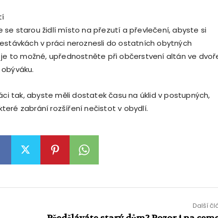
tí
se starou židlí místo na přezutí a převlečení, abyste si
estávkách v práci neroznesli do ostatních obytných
 je to možné, upřednostněte při občerstvení altán ve dvoř
 obýváku.
áci tak, abyste měli dostatek času na úklid v postupných,
 které zabrání rozšíření nečistot v obydlí.
Další č