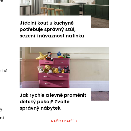
že
Jídelní kout u kuchyně
potřebuje správný stůl,
sezení i návaznost na linku
ství
Jak rychle a levně proměnit
dětský pokoj? Zvolte
správný nábytek
á
ní
NAČÍST DALŠÍ