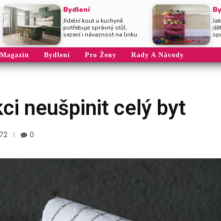
Bydlení
By
Jídelní kout u kuchyně
Jak
potřebuje správný stůl,
dě
sezení i návaznost na linku
sp
Magazín
Bydlení
Pro Ženy
Rady A Návody
kci neušpinit celý byt
72
0