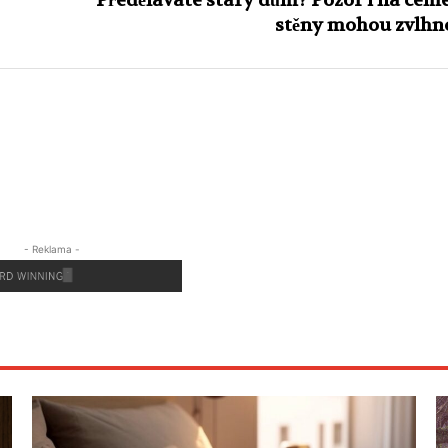
Předěláváte starý dům? Pozor i na ceme
stěny mohou zvlhn
- Reklama -