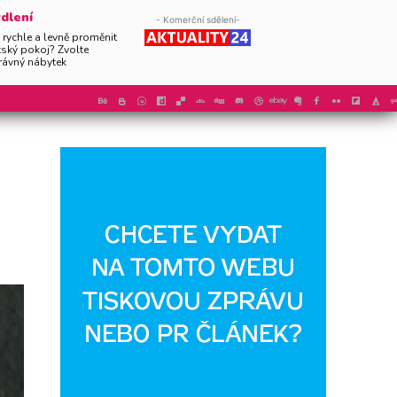
dlení
- Komerční sdělení-
 rychle a levně proměnit
tský pokoj? Zvolte
rávný nábytek