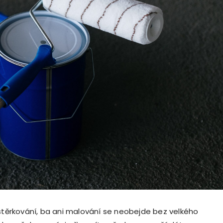
 stěrkování, ba ani malování se neobejde bez velkého