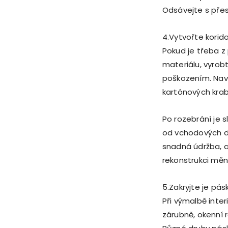
Odsávejte s přest
4.Vytvořte korid
Pokud je třeba 
materiálu, vyrob
poškozením. Nav
kartónových krab
Po rozebrání je 
od vchodových dv
snadná údržba, a
rekonstrukci měn
5.Zakryjte je pás
Při výmalbě inte
zárubně, okenní r