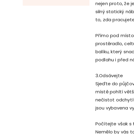
nejen proto, že j
silný statický ná
to, zda pracujete
Přímo pod místo
prostěradlo, celt
balíku, který sn
podlahu i před n
3.Odsávejte
Sjeďte do půjčov
místě pohltí vět
nečistot odchytí
jsou vybavena v
Počítejte však s
Nemělo by vás to