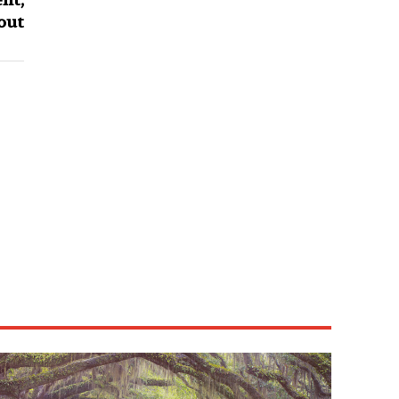
nt,
out