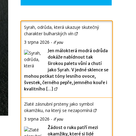
Syrah, odrůda, která ukazuje skutečný
charakter bulharských vín
3 srpna 2026
-
if you
Jen málokterá modrá odrůda
dokáže nabídnout tak
širokou paletu vůní a chutí
jako Syrah. V jedné sklence se
mohou potkat tóny lesního ovoce,
švestek, černého pepře, jemného kouře i
kvalitního
[...]
Zlaté zásnubní prsteny jako symbol
okamžiku, na který se nezapomíná
3 srpna 2026
-
if you
Žádost o ruku patří mezi
okamžiky, které si lidé