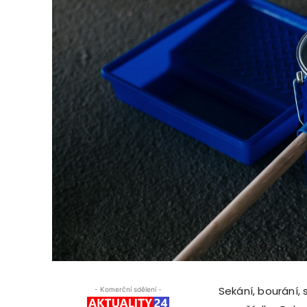
Sekání, bourání,
- Komerční sdělení -