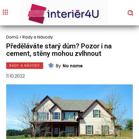
Domů
Rady a Návody
Předěláváte starý dům? Pozor i na
cement, stěny mohou zvlhnout
By
No name
RADY A NÁVODY
11.10.2022