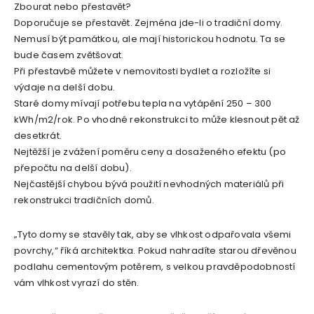
Zbourat nebo přestavět?
Doporučuje se přestavět. Zejména jde-li o tradiční domy.
Nemusí být památkou, ale mají historickou hodnotu. Ta se
bude časem zvětšovat.
Při přestavbě můžete v nemovitosti bydlet a rozložíte si
výdaje na delší dobu.
Staré domy mívají potřebu tepla na vytápění 250 – 300
kWh/m2/rok. Po vhodné rekonstrukci to může klesnout pět až
desetkrát.
Nejtěžší je zvážení poměru ceny a dosaženého efektu (po
přepočtu na delší dobu).
Nejčastější chybou bývá použití nevhodných materiálů při
rekonstrukci tradičních domů.
„Tyto domy se stavěly tak, aby se vlhkost odpařovala všemi
povrchy,“ říká architektka. Pokud nahradíte starou dřevěnou
podlahu cementovým potěrem, s velkou pravděpodobností
vám vlhkost vyrazí do stěn.