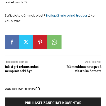
počet podlaží.
Zařizujete dům nebo byt?
Nejlepší mikrovlná trouba
ke
koupi zde!
Předchozí článek
Další článek
Jak si při rekonstrukci
Jak neuklouznout před
neušpinit celý byt
vlastním domem
ZANECHAT ODPOVĚĎ
PŘIHLÁSIT ZANECHAT KOMENTÁŘ