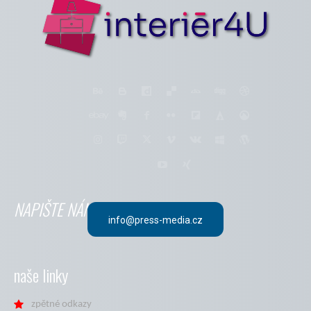
NAPIŠTE NÁM
info@press-media.cz
naše linky
zpětné odkazy