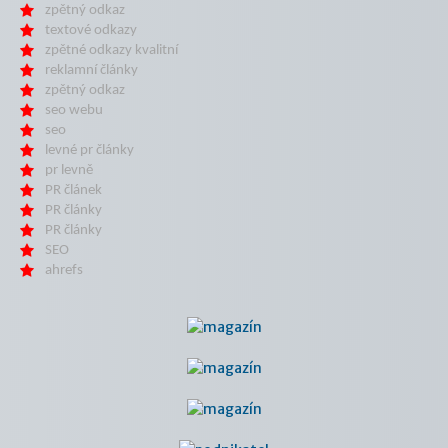
zpětný odkaz
textové odkazy
zpětné odkazy kvalitní
reklamní články
zpětný odkaz
seo webu
seo
levné pr články
pr levně
PR článek
PR články
PR články
SEO
ahrefs