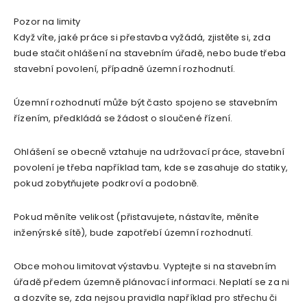
Pozor na limity
Když víte, jaké práce si přestavba vyžádá, zjistěte si, zda
bude stačit ohlášení na stavebním úřadě, nebo bude třeba
stavební povolení, případně územní rozhodnutí.
Územní rozhodnutí může být často spojeno se stavebním
řízením, předkládá se žádost o sloučené řízení.
Ohlášení se obecně vztahuje na udržovací práce, stavební
povolení je třeba například tam, kde se zasahuje do statiky,
pokud zobytňujete podkroví a podobně.
Pokud měníte velikost (přistavujete, nástavíte, měníte
inženýrské sítě), bude zapotřebí územní rozhodnutí.
Obce mohou limitovat výstavbu. Vyptejte si na stavebním
úřadě předem územně plánovací informaci. Neplatí se za ni
a dozvíte se, zda nejsou pravidla například pro střechu či