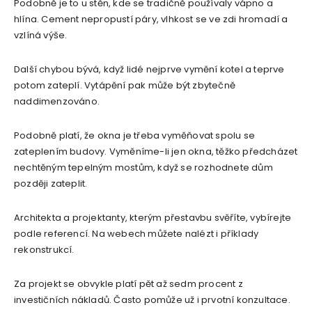
Podobně je to u stěn, kde se tradičně používaly vápno a
hlína. Cement nepropustí páry, vlhkost se ve zdi hromadí a
vzlíná výše.
Další chybou bývá, když lidé nejprve vymění kotel a teprve
potom zateplí. Vytápění pak může být zbytečně
naddimenzováno.
Podobně platí, že okna je třeba vyměňovat spolu se
zateplením budovy. Vyměníme-li jen okna, těžko předcházet
nechtěným tepelným mostům, když se rozhodnete dům
později zateplit.
Architekta a projektanty, kterým přestavbu svěříte, vybírejte
podle referencí. Na webech můžete nalézt i příklady
rekonstrukcí.
Za projekt se obvykle platí pět až sedm procent z
investičních nákladů. Často pomůže už i prvotní konzultace.