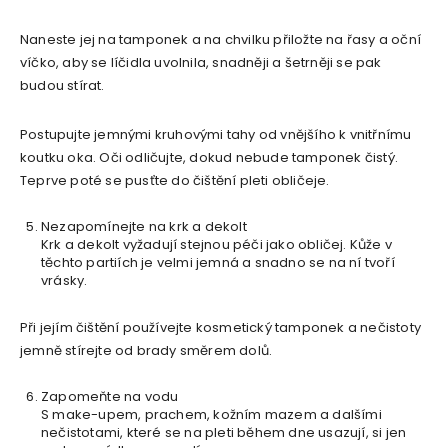
Naneste jej na tamponek a na chvilku přiložte na řasy a oční
víčko, aby se líčidla uvolnila, snadněji a šetrněji se pak
budou stírat.
Postupujte jemnými kruhovými tahy od vnějšího k vnitřnímu
koutku oka. Oči odličujte, dokud nebude tamponek čistý.
Teprve poté se pusťte do čištění pleti obličeje.
Nezapomínejte na krk a dekolt
Krk a dekolt vyžadují stejnou péči jako obličej. Kůže v
těchto partiích je velmi jemná a snadno se na ní tvoří
vrásky.
Při jejím čištění používejte kosmetický tamponek a nečistoty
jemně stírejte od brady směrem dolů.
Zapomeňte na vodu
S make-upem, prachem, kožním mazem a dalšími
nečistotami, které se na pleti během dne usazují, si jen