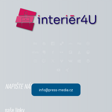
NAPIŠTE NÁM
info@press-media.cz
naše linky