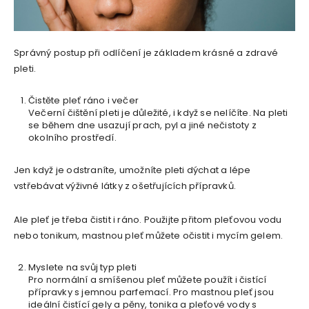
Správný postup při odlíčení je základem krásné a zdravé
pleti.
Čistěte pleť ráno i večer
Večerní čištění pleti je důležité, i když se nelíčíte. Na pleti
se během dne usazují prach, pyl a jiné nečistoty z
okolního prostředí.
Jen když je odstraníte, umožníte pleti dýchat a lépe
vstřebávat výživné látky z ošetřujících přípravků.
Ale pleť je třeba čistit i ráno. Použijte přitom pleťovou vodu
nebo tonikum, mastnou pleť můžete očistit i mycím gelem.
Myslete na svůj typ pleti
Pro normální a smíšenou pleť můžete použít i čistící
přípravky s jemnou parfemací. Pro mastnou pleť jsou
ideální čistící gely a pěny, tonika a pleťové vody s