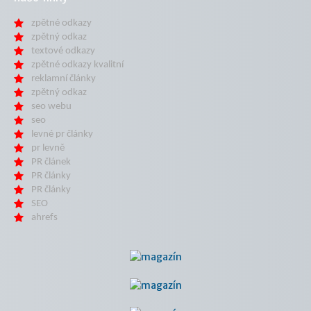
zpětné odkazy
zpětný odkaz
textové odkazy
zpětné odkazy kvalitní
reklamní články
zpětný odkaz
seo webu
seo
levné pr články
pr levně
PR článek
PR články
PR články
SEO
ahrefs