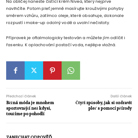
Na obličej naneste čistící krém Nivea, který nejprve
navlhčíte. Potom pleť jemně masírujte krouživými pohyby
směrem vzhůru, zatímco oleje, které obsahuje, dokonale
rozpustí i make-up odolný vodě a uvolní nečistoty.
Přípravek je oftalmologicky testován a můžete jím odlíčit i
řasenku. K oplachování postačí voda, nejlépe vlažná.
Předchozí článek
Další článek
Běžná móda je mnohem
Čtyři způsoby, jak si ozdravit
sportovnější než kdysi,
pleť s pomocí přírody
toužíme po pohodlí
ZANECHAT ODPOVĚĎ