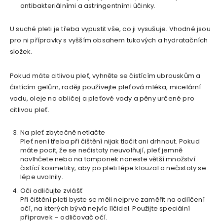
antibakteriálními a astringentními účinky.
U suché pleti je třeba vypustit vše, co ji vysušuje. Vhodné jsou
pro ni přípravky s vyšším obsahem tukových a hydratačních
složek.
Pokud máte citlivou pleť, vyhněte se čistícím ubrouskům a
čistícím gelům, raději používejte pleťová mléka, micelární
vodu, oleje na obličej a pleťové vody a pěny určené pro
citlivou pleť.
Na pleť zbytečně netlačte
Pleť není třeba při čištění nijak tlačit ani drhnout. Pokud
máte pocit, že se nečistoty neuvolňují, pleť jemně
navlhčete nebo na tamponek naneste větší množství
čistící kosmetiky, aby po pleti lépe klouzal a nečistoty se
lépe uvolnily.
Oči odličujte zvlášť
Při čištění pleti byste se měli nejprve zaměřit na odlíčení
očí, na kterých bývá nejvíc líčidel. Použijte speciální
přípravek – odličovač očí.