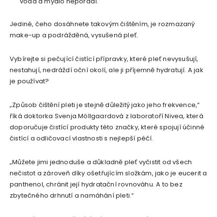
voda a mýdlo neporadí.
Jediné, čeho dosáhnete takovým čištěním, je rozmazaný
make-up a podrážděná, vysušená pleť.
Vybírejte si pečující čistící přípravky, které pleť nevysušují,
nestahují, nedráždí oční okolí, ale ji příjemně hydratují. A jak
je používat?
„Způsob čištění pleti je stejně důležitý jako jeho frekvence,“
říká doktorka Svenja Möllgaardová z laboratoří Nivea, která
doporučuje čistící produkty této značky, které spojují účinné
čistící a odličovací vlastnosti s nejlepší péčí.
„Můžete jimi jednoduše a důkladně pleť vyčistit od všech
nečistot a zároveň díky ošetřujícím složkám, jako je eucerit a
panthenol, chránit její hydratační rovnováhu. A to bez
zbytečného drhnutí a namáhání pleti.“