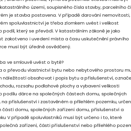
atastrálního území, soupisného čísla stavby, parcelního čí
rém je stavba postavena. V případě darování nemovitosti,
vém spoluvlastnictví je třeba zlomkem uvést i velikost
 podíl, který se převádí. V katastrálním zákoně je jako
st zakotveno i uvedení místa a času uskutečnění právního
árce musí být úředně osvědčený.
eba ve smlouvě uvést o bytě?
a o převodu vlastnictví bytu nebo nebytového prostoru mu
náležitostí obsahovat i popis bytu a příslušenství, označ
 vchodu, rozsahu podlahové plochy a vybavení velikosti
ho podílu dárce na společných částech domu, společných
 na příslušenství i zastavěném a přilehlém pozemku, určen
 částí domu, společných zařízení domu, příslušenství a
ku V případě spoluvlastníků musí být určeno i to, které
společná zařízení, části příslušenství nebo přilehlého poze