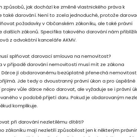
 způsobů, jak dochází ke změně vlastnického práva k
 také darování. Není to zcela jednoduché, protože darova
lňovat požadavky v Občanském zákoníku, ale také právní
e dalších zákonů. Specifika takového darování nám přiblížil
ková z advokátní kanceláře AKMV.
usí splňovat darovací smlouva na nemovitost?
a v případě darování nemovitosti musí mít ze zákona
 Dárce jí obdarovanému bezúplatně přenechá nemovitost
řijímá. Jde tedy o dvoustranný právní úkon a pro úspěšné
 projev vůle dárce něco darovat, ale vyžaduje se i právní ú
vaného v podobě přijetí daru. Pokud je obdarovaným nezle
někud komplikuje.
vat při darování nezletilému dítěti?
 zákoníku mají nezletilí způsobilost jen k některým právn