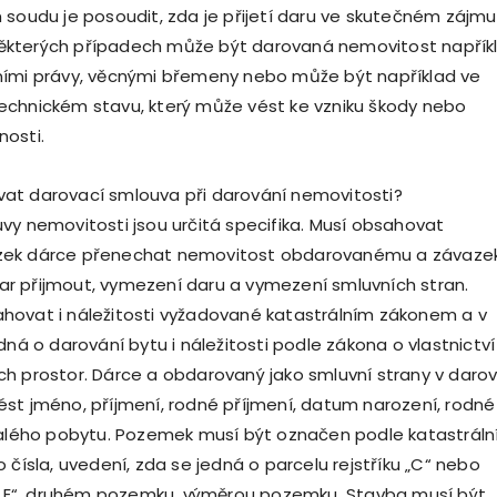
 soudu je posoudit, zda je přijetí daru ve skutečném zájmu
v některých případech může být darovaná nemovitost napřík
ními právy, věcnými břemeny nebo může být například ve
echnickém stavu, který může vést ke vzniku škody nebo
osti.
at darovací smlouva při darování nemovitosti?
vy nemovitosti jsou určitá specifika. Musí obsahovat
zek dárce přenechat nemovitost obdarovanému a závaze
r přijmout, vymezení daru a vymezení smluvních stran.
hovat i náležitosti vyžadované katastrálním zákonem a v
dná o darování bytu i náležitosti podle zákona o vlastnictví
h prostor. Dárce a obdarovaný jako smluvní strany v daro
st jméno, příjmení, rodné příjmení, datum narození, rodné
valého pobytu. Pozemek musí být označen podle katastráln
 čísla, uvedení, zda se jedná o parcelu rejstříku „C“ nebo
u „E“, druhém pozemku, výměrou pozemku. Stavba musí být