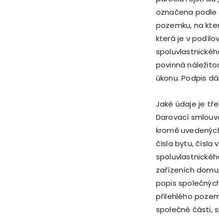
označena podle k
pozemku, na kte
která je v podílo
spoluvlastnického
povinná náležito
úkonu. Podpis d
Jaké údaje je tř
Darovací smlouv
kromě uvedených 
čísla bytu, čísla
spoluvlastnické
zařízeních domu,
popis společných
přilehlého pozem
společné části, 