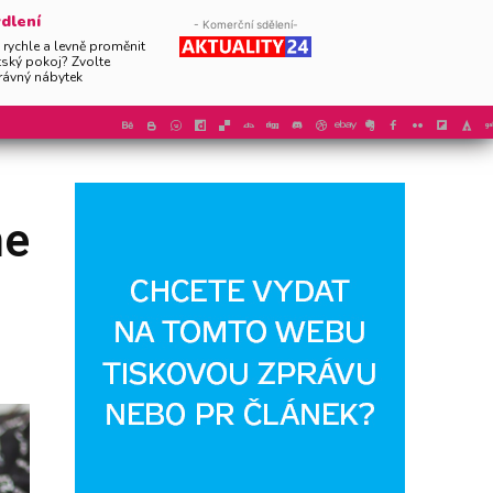
dlení
- Komerční sdělení-
 rychle a levně proměnit
tský pokoj? Zvolte
rávný nábytek
me