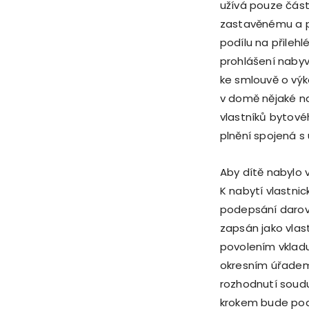
užívá pouze část
zastavěnému a př
podílu na přile
prohlášení nabyv
ke smlouvě o výk
v domě nějaké na
vlastníků bytov
plnění spojená s
Aby dítě nabylo 
K nabytí vlastni
podepsání darova
zapsán jako vlast
povolením vkladu
okresním úřadem
rozhodnutí soudu
krokem bude podá