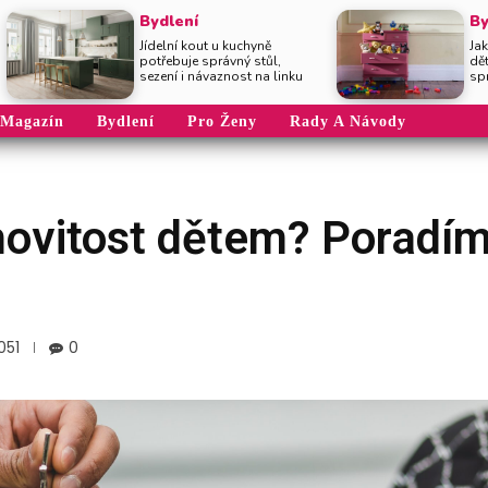
Bydlení
By
Jídelní kout u kuchyně
Jak
potřebuje správný stůl,
dě
sezení i návaznost na linku
sp
Magazín
Bydlení
Pro Ženy
Rady A Návody
ovitost dětem? Poradí
051
0