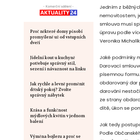
Jedním z běžných
- Komerční sdělení -
nemovitostem, je
smlouva musí sp
Proč některé domy působí
úpravu podle víc
promyšleně už od vstupních
Veronika Michalí
dveří
Jaké podmínky m
Jídelní kout u kuchyně
potřebuje správný stůl,
Darovací smlouv
sezení i návaznost na linku
písemnou formu.
obdarovaný dar p
Jak rychle a levně proměnit
dětský pokoj? Zvolte
darování nestačí
správný nábytek
ze strany obdaro
dítě, úkon se po
Krása a funkčnost
mýdlových květin v jednom
balení
Jak tedy postupo
Podle Občanského
Výměna bojleru a proč se