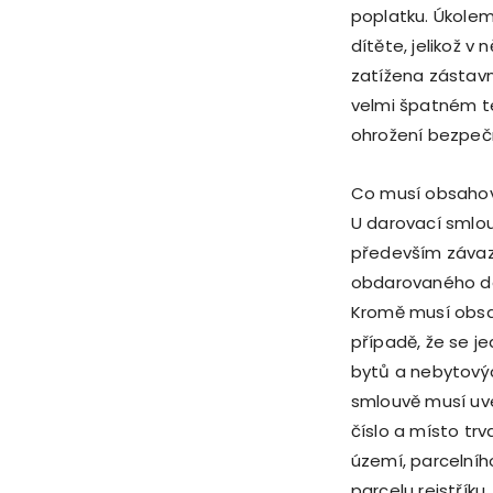
poplatku. Úkolem
dítěte, jelikož 
zatížena zástav
velmi špatném t
ohrožení bezpečn
Co musí obsahov
U darovací smlou
především záva
obdarovaného da
Kromě musí obsa
případě, že se je
bytů a nebytovýc
smlouvě musí uvé
číslo a místo tr
území, parcelního
parcelu rejstřík