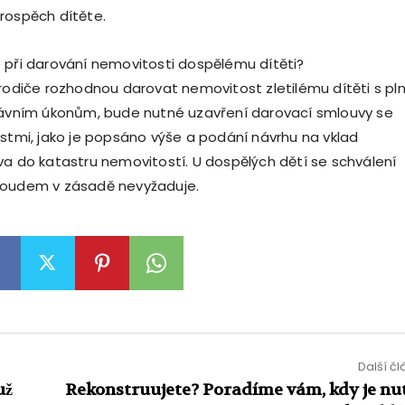
rospěch dítěte.
 při darování nemovitosti dospělému dítěti?
 rodiče rozhodnou darovat nemovitost zletilému dítěti s pl
rávním úkonům, bude nutné uzavření darovací smlouvy se
ostmi, jako je popsáno výše a podání návrhu na vklad
va do katastru nemovitostí. U dospělých dětí se schválení
soudem v zásadě nevyžaduje.
Další č
už
Rekonstruujete? Poradíme vám, kdy je nu