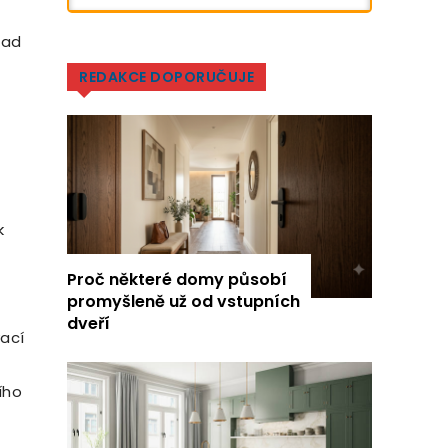
lad
REDAKCE DOPORUČUJE
k
Proč některé domy působí
promyšleně už od vstupních
dveří
vací
ího