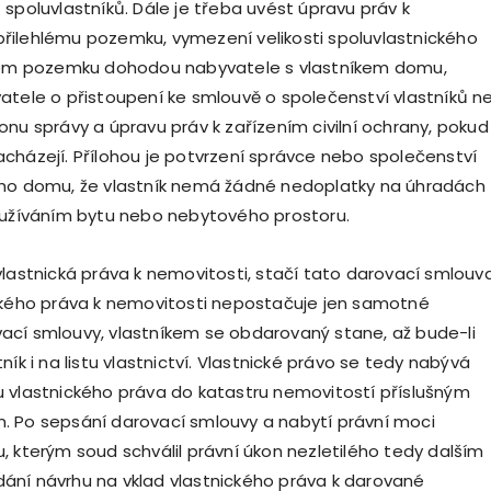
 spoluvlastníků. Dále je třeba uvést úpravu práv k
ilehlému pozemku, vymezení velikosti spoluvlastnického
hlém pozemku dohodou nabyvatele s vlastníkem domu,
atele o přistoupení ke smlouvě o společenství vlastníků n
onu správy a úpravu práv k zařízením civilní ochrany, pokud
cházejí. Přílohou je potvrzení správce nebo společenství
ého domu, že vlastník nemá žádné nedoplatky na úhradách
 užíváním bytu nebo nebytového prostoru.
vlastnická práva k nemovitosti, stačí tato darovací smlouv
ckého práva k nemovitosti nepostačuje jen samotné
cí smlouvy, vlastníkem se obdarovaný stane, až bude-li
ník i na listu vlastnictví. Vlastnické právo se tedy nabývá
 vlastnického práva do katastru nemovitostí příslušným
. Po sepsání darovací smlouvy a nabytí právní moci
, kterým soud schválil právní úkon nezletilého tedy dalším
ní návrhu na vklad vlastnického práva k darované