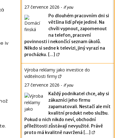
e
27 července 2026
-
if you
ká
Po dlouhém pracovním dni si
většina lidí přeje jediné. Na
chvíli vypnout, zapomenout
na telefon, pracovní
povinnosti i nekončící seznam úkolů.
e iv
Někdo si sedne k televizi, jiný vyrazí na
procházku.
[...]
Výroba reklamy jako investice do
viditelnosti firmy
27 července 2026
-
if you
Každý podnikatel chce, aby si
zákazníci jeho firmu
ehož
zapamatovali. Nestačí ale mít
kvalitní produkt nebo službu.
Pokud o nich nikdo neví, obchodní
te.
příležitosti zůstávají nevyužité. Právě
proto má kvalitně navržená
[...]