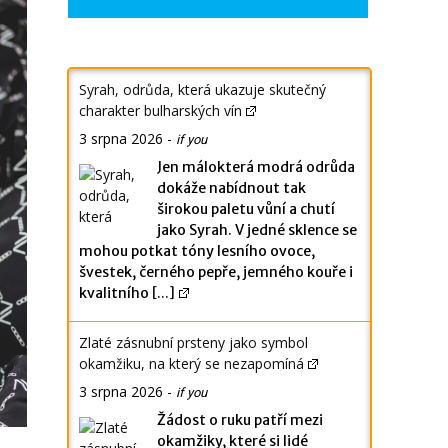
Syrah, odrůda, která ukazuje skutečný
charakter bulharských vín
3 srpna 2026
-
if you
Jen málokterá modrá odrůda
dokáže nabídnout tak
širokou paletu vůní a chutí
jako Syrah. V jedné sklence se
mohou potkat tóny lesního ovoce,
švestek, černého pepře, jemného kouře i
kvalitního
[...]
Zlaté zásnubní prsteny jako symbol
okamžiku, na který se nezapomíná
3 srpna 2026
-
if you
Žádost o ruku patří mezi
okamžiky, které si lidé