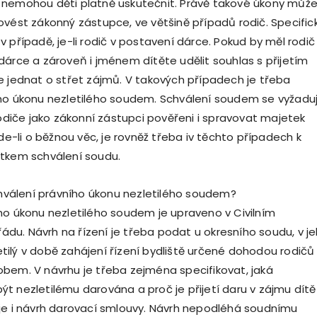
 nemohou děti platně uskutečnit. Právě takové úkony můž
ovést zákonný zástupce, ve většině případů rodič. Specific
 případě, je-li rodič v postavení dárce. Pokud by měl rodič
dárce a zároveň i jménem dítěte udělit souhlas s přijetím
e jednat o střet zájmů. V takových případech je třeba
ho úkonu nezletilého soudem. Schválení soudem se vyžaduj
rodiče jako zákonní zástupci pověřeni i spravovat majetek
jde-li o běžnou věc, je rovněž třeba iv těchto případech k
etkem schválení soudu.
schválení právního úkonu nezletilého soudem?
ho úkonu nezletilého soudem je upraveno v Civilním
u. Návrh na řízení je třeba podat u okresního soudu, v j
ilý v době zahájení řízení bydliště určené dohodou rodičů
bem. V návrhu je třeba zejména specifikovat, jaká
t nezletilému darována a proč je přijetí daru v zájmu dítě
je i návrh darovací smlouvy. Návrh nepodléhá soudnímu