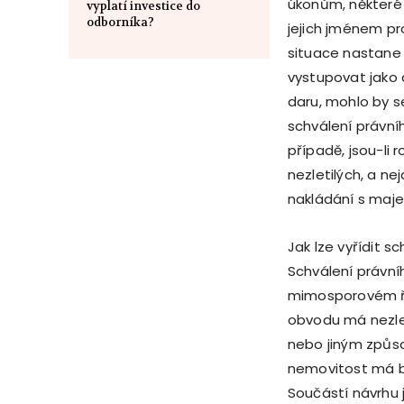
úkonům, některé
vyplatí investice do
odborníka?
jejich jménem pr
situace nastane v
vystupovat jako 
daru, mohlo by s
schválení právní
případě, jsou-li 
nezletilých, a ne
nakládání s maj
Jak lze vyřídit 
Schválení právní
mimosporovém řád
obvodu má nezlet
nebo jiným způso
nemovitost má bý
Součástí návrhu 