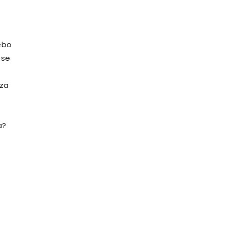
ebo
 se
 za
a?