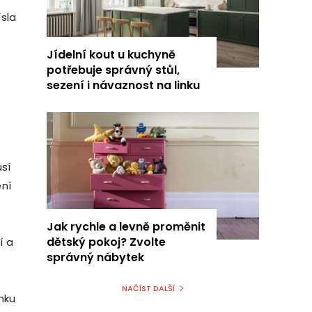
sla
Jídelní kout u kuchyně
potřebuje správný stůl,
sezení i návaznost na linku
sí
ení
Jak rychle a levně proměnit
dětský pokoj? Zvolte
í a
správný nábytek
NAČÍST DALŠÍ
mku