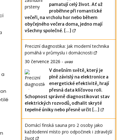
pamatují celý život. Ať už
proběhne při romantické
cí
večeři, na vrcholu hor nebo během
obyčejného večera doma, jedno mají
všechny společné.
[...]
a
Precizní diagnostika: Jak moderní technika
pomáhá v průmyslu i domácnosti
30 července 2026
-
uvas
V dnešním světě, který je
 a
plně závislý na elektronice a
energetické efektivitě, hrají
přesná data klíčovou roli.
kon
Schopnost správně diagnostikovat stav
tilé
elektrických rozvodů, odhalit skryté
tepelné úniky nebo přesně určit
[...]
Domácí finská sauna pro 2 osoby jako
každodenní místo pro odpočinek i zdravější
ím
život