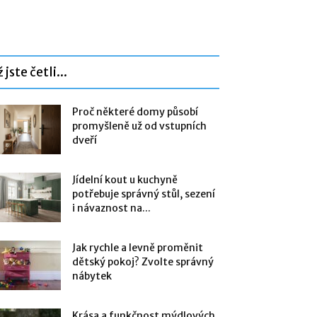
 jste četli...
Proč některé domy působí
promyšleně už od vstupních
dveří
Jídelní kout u kuchyně
potřebuje správný stůl, sezení
i návaznost na...
Jak rychle a levně proměnit
dětský pokoj? Zvolte správný
nábytek
Krása a funkčnost mýdlových