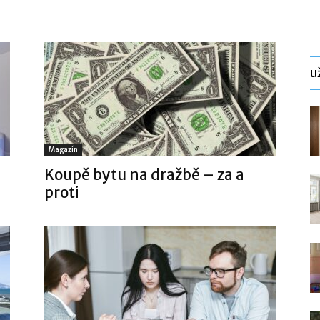
už
Magazín
Koupě bytu na dražbě – za a
proti