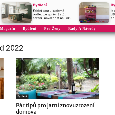
Bydlení
By
Jídelní kout u kuchyně
Jak
potřebuje správný stůl,
dě
sezení i návaznost na linku
sp
Magazín
Bydlení
Pro Ženy
Rady A Návody
ad 2022
Bydlení
Pár tipů pro jarní znovuzrození
domova