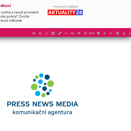
dlení
- Komerční sdělení-
 rychle a levně proměnit
tský pokoj? Zvolte
rávný nábytek