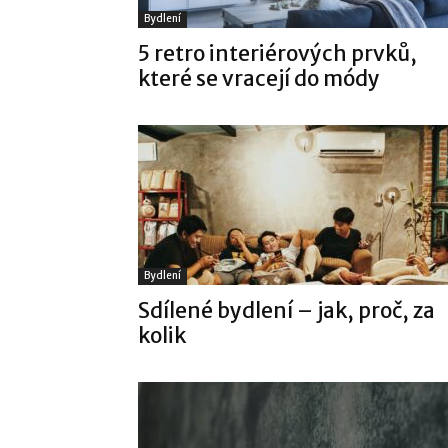
Bydlení
5 retro interiérových prvků,
které se vracejí do módy
Bydlení
Sdílené bydlení – jak, proč, za
kolik