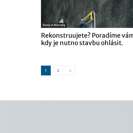
Rady A Návody
Rekonstruujete? Poradíme vá
kdy je nutno stavbu ohlásit.
1
2