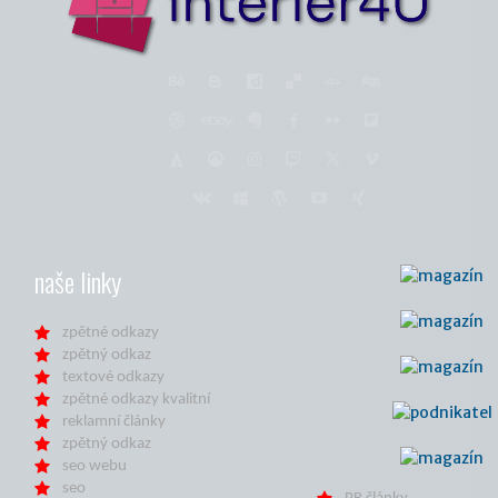
naše linky
zpětné odkazy
zpětný odkaz
textové odkazy
zpětné odkazy kvalitní
reklamní články
zpětný odkaz
seo webu
seo