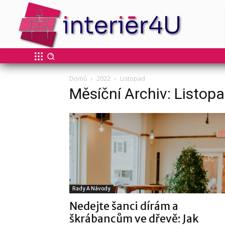
Domů
2022
Listopad
Měsíční Archiv: Listop
Rady A Návody
Nedejte šanci dírám a
škrábancům ve dřevě: Jak